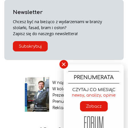
Newsletter
Chcesz być na bieżąco z wydarzeniami w branży
stolarki, fasad, bram i osłon?
Zapisz się do naszego newslettera!
Subskrybuj
×
PRENUMERATA
W najnowszym wydaniu
W kolejnym numerze
CZYTAJ CO MIESIĄC
newsy, analizy, opinie
Prezentacja gazety
Prenumerata
Zobacz
Reklama