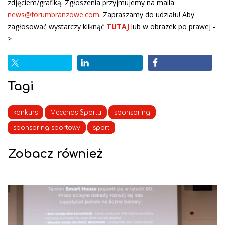
zdjęciem/grafiką. Zgłoszenia przyjmujemy na maila
news@forumbranzowe.com
. Zapraszamy do udziału! Aby
zagłosować wystarczy kliknąć
TUTAJ
lub w obrazek po prawej -
>
Tagi
konkurs
Mecenas Sportu
sponsoring
sponsoring sportowy
sport
Zobacz również