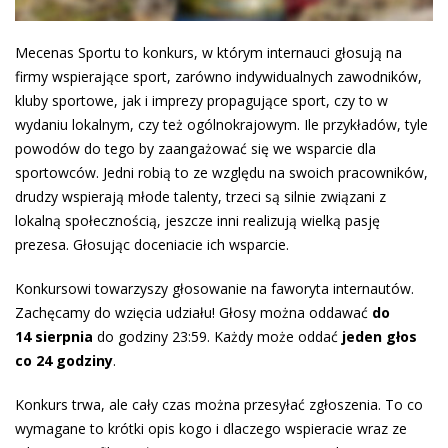
Mecenas Sportu to konkurs, w którym internauci głosują na
firmy wspierające sport, zarówno indywidualnych zawodników,
kluby sportowe, jak i imprezy propagujące sport, czy to w
wydaniu lokalnym, czy też ogólnokrajowym
. Ile przykładów, tyle
powodów do tego by zaangażować się we wsparcie dla
sportowców. Jedni robią to ze względu na swoich pracowników,
drudzy wspierają młode talenty, trzeci są silnie związani z
lokalną społecznością, jeszcze inni realizują wielką pasję
prezesa. Głosując doceniacie ich wsparcie.
Konkursowi towarzyszy głosowanie na faworyta internautów.
Zachęcamy do wzięcia udziału! Głosy można oddawać
do
14 sierpnia
do godziny 23:59. Każdy może oddać
jeden głos
co 24 godziny
.
Konkurs trwa, ale cały czas można przesyłać zgłoszenia. To co
wymagane to krótki opis kogo i dlaczego wspieracie wraz ze