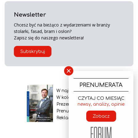
Newsletter
Chcesz być na bieżąco z wydarzeniami w branży
stolarki, fasad, bram i osłon?
Zapisz się do naszego newslettera!
Subskrybuj
×
PRENUMERATA
W najnowszym wydaniu
W kolejnym numerze
CZYTAJ CO MIESIĄC
Prezentacja gazety
newsy, analizy, opinie
Prenumerata
Zobacz
Reklama