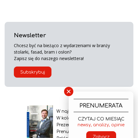
Newsletter
Chcesz być na bieżąco z wydarzeniami w branży
stolarki, fasad, bram i osłon?
Zapisz się do naszego newslettera!
Subskrybuj
×
PRENUMERATA
W najnowszym wydaniu
W kolejnym numerze
CZYTAJ CO MIESIĄC
newsy, analizy, opinie
Prezentacja gazety
Prenumerata
Zobacz