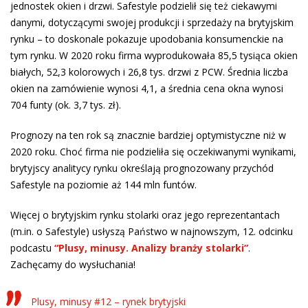
jednostek okien i drzwi. Safestyle podzielił się też ciekawymi
danymi, dotyczącymi swojej produkcji i sprzedaży na brytyjskim
rynku – to doskonale pokazuje upodobania konsumenckie na
tym rynku. W 2020 roku firma wyprodukowała 85,5 tysiąca okien
białych, 52,3 kolorowych i 26,8 tys. drzwi z PCW. Średnia liczba
okien na zamówienie wynosi 4,1, a średnia cena okna wynosi
704 funty (ok. 3,7 tys. zł).
Prognozy na ten rok są znacznie bardziej optymistyczne niż w
2020 roku. Choć firma nie podzieliła się oczekiwanymi wynikami,
brytyjscy analitycy rynku określają prognozowany przychód
Safestyle na poziomie aż 144 mln funtów.
Więcej o brytyjskim rynku stolarki oraz jego reprezentantach
(m.in. o Safestyle) usłyszą Państwo w najnowszym, 12. odcinku
podcastu
“Plusy, minusy. Analizy branży stolarki”
.
Zachęcamy do wysłuchania!
Plusy, minusy #12 – rynek brytyjski