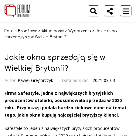
Forum Branżowe
>
Aktualności
>
Wydarzenia
>
Jakie okna
sprzedają się w Wielkiej Brytanii?
Jakie okna sprzedają się w
Wielkiej Brytanii?
Autor:
Paweł Gregorczyk
|
Data publikacji:
2021-09-03
Firma Safestyle, jedne z największych brytyjskich
producentów stolarki, podsumowała sprzedaż w 2020
roku. Przy okazji podała bardzo ciekawe dane na temat
tego, jakie okna kupują najczęściej brytyjscy klienci.
Safestyle to jeden z największych brytyjskich producentów
stolarki. Pierwsze półrocze 2020 roku było dla tej firmy fatalne.