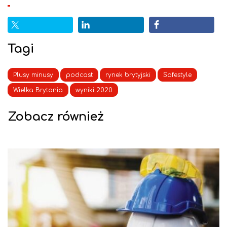
Tagi
Plusy minusy
podcast
rynek brytyjski
Safestyle
Wielka Brytania
wyniki 2020
Zobacz również