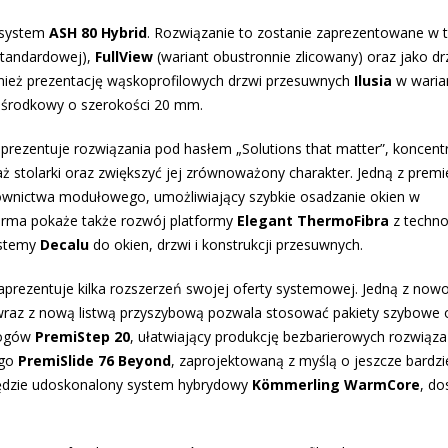
 system
ASH 80 Hybrid
. Rozwiązanie to zostanie zaprezentowane w 
standardowej),
FullView
(wariant obustronnie zlicowany) oraz jako dr
eż prezentację wąskoprofilowych drzwi przesuwnych
Ilusia
w waria
 środkowy o szerokości 20 mm.
prezentuje rozwiązania pod hasłem „Solutions that matter”, koncentr
ż stolarki oraz zwiększyć jej zrównoważony charakter. Jedną z premi
wnictwa modułowego, umożliwiający szybkie osadzanie okien w
Firma pokaże także rozwój platformy
Elegant
ThermoFibra
z techno
ystemy
Decalu
do okien, drzwi i konstrukcji przesuwnych.
prezentuje kilka rozszerzeń swojej oferty systemowej. Jedną z nowoś
 wraz z nową listwą przyszybową pozwala stosować pakiety szybowe 
rogów
PremiStep 20
, ułatwiający produkcję bezbarierowych rozwiąz
ego
PremiSlide 76 Beyond
, zaprojektowaną z myślą o jeszcze bardzi
będzie udoskonalony system hybrydowy
Kömmerling WarmCore
, do