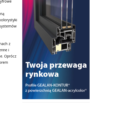
cyfrowe
lną
kolorystyki
h systemów
mach z
enne i
e. Oprócz
torem