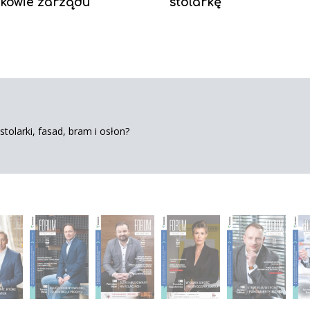
kowie zarządu
stolarkę
tolarki, fasad, bram i osłon?