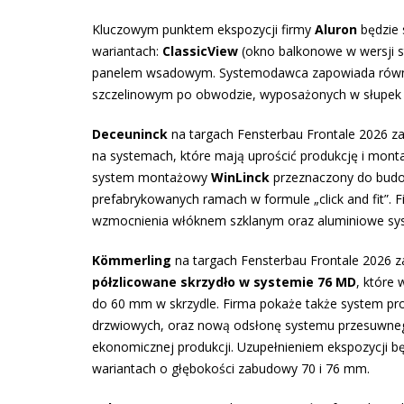
Kluczowym punktem ekspozycji firmy
Aluron
będzie
wariantach:
ClassicView
(okno balkonowe w wersji 
panelem wsadowym. Systemodawca zapowiada równi
szczelinowym po obwodzie, wyposażonych w słupek
Deceuninck
na targach Fensterbau Frontale 2026 za
na systemach, które mają uprościć produkcję i monta
system montażowy
WinLinck
przeznaczony do budo
prefabrykowanych ramach w formule „click and fit”. 
wzmocnienia włóknem szklanym oraz aluminiowe s
Kömmerling
na targach Fensterbau Frontale 2026 za
półzlicowane skrzydło w systemie 76 MD
, które
do 60 mm w skrzydle. Firma pokaże także system p
drzwiowych, oraz nową odsłonę systemu przesuwn
ekonomicznej produkcji. Uzupełnieniem ekspozycji 
wariantach o głębokości zabudowy 70 i 76 mm.