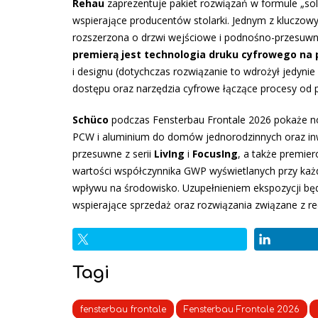
Rehau
zaprezentuje pakiet rozwiązań w formule „solu
wspierające producentów stolarki. Jednym z kluczow
rozszerzona o drzwi wejściowe i podnośno-przesuw
premierą jest technologia druku cyfrowego na 
i designu (dotychczas rozwiązanie to wdrożył jedyni
dostępu oraz narzędzia cyfrowe łączące procesy od 
Schüco
podczas Fensterbau Frontale 2026 pokaże n
PCW i aluminium do domów jednorodzinnych oraz inwes
przesuwne z serii
LivIng
i
FocusIng
, a także premie
wartości współczynnika GWP wyświetlanych przy każ
wpływu na środowisko. Uzupełnieniem ekspozycji b
wspierające sprzedaż oraz rozwiązania związane z rec
Tagi
fensterbau frontale
Fensterbau Frontale 2026