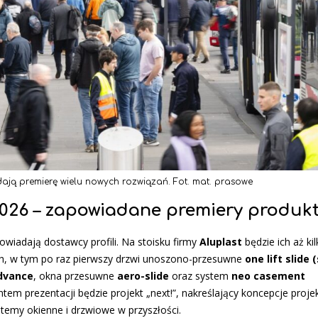
ją premierę wielu nowych rozwiązań. Fot. mat. prasowe
2026 – zapowiadane premiery produk
owiadają dostawcy profili. Na stoisku firmy
Aluplast
będzie ich aż kil
h, w tym po raz pierwszy drzwi unoszono-przesuwne
one lift slide 
dvance
, okna przesuwne
aero-slide
oraz system
neo casement
em prezentacji będzie projekt „next!”, nakreślający koncepcje proje
stemy okienne i drzwiowe w przyszłości.