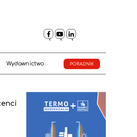
Facebook
YouTube
LinkedIn
Wydawnictwo
PORADNIK
cenci