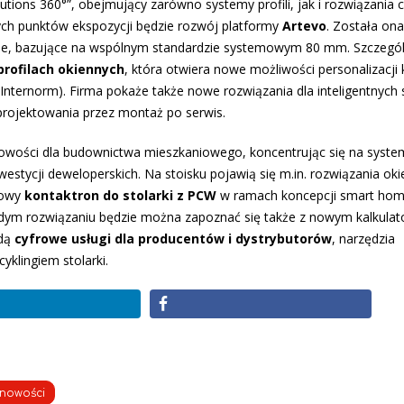
tions 360°”, obejmujący zarówno systemy profili, jak i rozwiązania 
ych punktów ekspozycji będzie rozwój platformy
Artevo
. Została ona
ne, bazujące na wspólnym standardzie systemowym 80 mm. Szczegó
profilach okiennych
, która otwiera nowe możliwości personalizacji 
e Internorm). Firma pokaże także nowe rozwiązania dla inteligentnyc
projektowania przez montaż po serwis.
owości dla budownictwa mieszkaniowego, koncentrując się na syste
tycji deweloperskich. Na stoisku pojawią się m.in. rozwiązania oki
rowy
kontaktron do stolarki z PCW
w ramach koncepcji smart hom
dym rozwiązaniu będzie można zapoznać się także z nowym kalkula
ędą
cyfrowe usługi dla producentów i dystrybutorów
, narzędzia
yklingiem stolarki.
nowości