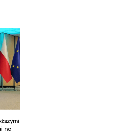
yższymi
i na