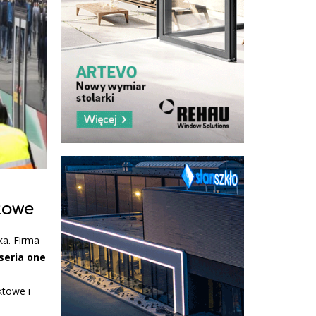
towe
ka. Firma
(seria one
ktowe i