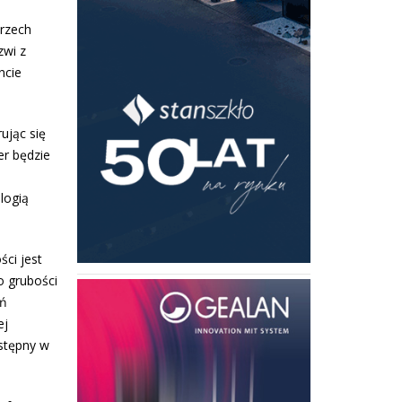
trzech
zwi z
ncie
ując się
er będzie
logią
ci jest
o grubości
ań
ej
stępny w