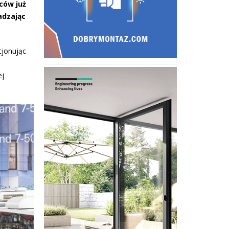
ców już
adzając
cjonując
ej