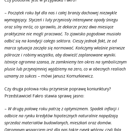
–
Początek roku był dla nas i całej branży dachowej niezwykle
wymagający. Styczeń i luty przyniosły intensywne opady śniegu
oraz silny mróz, co sprawiło, że dekarze przez dwa miesiące
praktycznie nie mogli pracować. To zjawisko pogodowe musiało
odbić się na kondycji całego sektora. Cieszy jednak fakt, że od
marca sytuacja zaczęła się normować. Kończymy właśnie pierwsze
półrocze i robimy wszystko, aby dowieźć zaplanowane wyniki.
Istnieje ogromna szansa, że zamkniemy ten okres na symbolicznym
plusie lub przynajmniej wyjdziemy na zero, co w obecnych realiach
uznamy za sukces
– mówi Janusz Komurkiewicz.
Czy druga połowa roku przyniesie poprawę koniunktury?
Przedstawiciel Fakro stawia sprawę jasno:
–
W drugą połowę roku patrzę z optymizmem. Spadek inflacji i
odbicie na rynku kredytów hipotecznych naturalnie napędzają
sprzedaż materiałów budowlanych, mieszkań oraz domów.
Ogromnym wsparciem jest dla nas także rynek wtórny, czyli fala