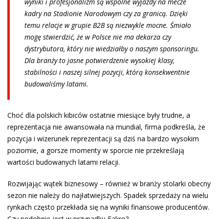
wyniki i profesjonalizm są wspólne wyjazdy na mecze
kadry na Stadionie Narodowym czy za granicą. Dzięki
temu relacje w grupie B2B są niezwykle mocne. Śmiało
mogę stwierdzić, że w Polsce nie ma dekarza czy
dystrybutora, który nie wiedziałby o naszym sponsoringu.
Dla branży to jasne potwierdzenie wysokiej klasy,
stabilności i naszej silnej pozycji, którą konsekwentnie
budowaliśmy latami.
Choć dla polskich kibiców ostatnie miesiące były trudne, a
reprezentacja nie awansowała na mundial, firma podkreśla, że
pozycja i wizerunek reprezentacji są dziś na bardzo wysokim
poziomie, a gorsze momenty w sporcie nie przekreślają
wartości budowanych latami relacji.
Rozwijając wątek biznesowy – również w branży stolarki obecny
sezon nie należy do najłatwiejszych. Spadek sprzedaży na wielu
rynkach często przekłada się na wyniki finansowe producentów.
Czy podobnie jest w przypadku Fakro?