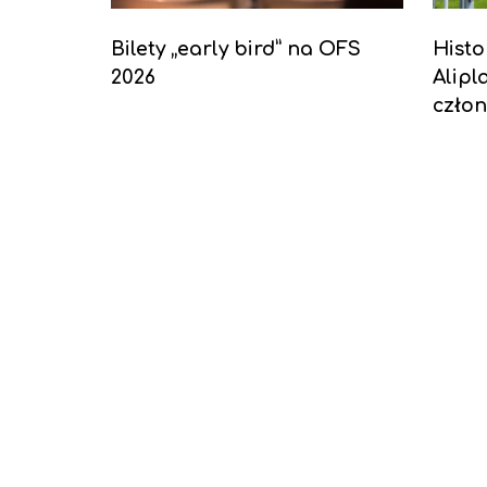
Bilety „early bird” na OFS
Histo
2026
Alipl
człon