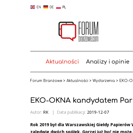
EN
DE
PL
Aktualności
Analizy i opinie
Forum Branżowe
>
Aktualności
>
Wydarzenia
>
EKO-OK
EKO-OKNA kandydatem Park
Autor:
RK
|
Data publikacji:
2019-12-07
Rok 2019 był dla Warszawskiej Giełdy Papieró
zaledwie dwóch spółek. Gorzej już być nie może,