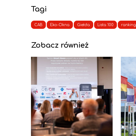
Tagi
CAB
Eko-Okna
Giełda
Lista 100
ranking
Zobacz również