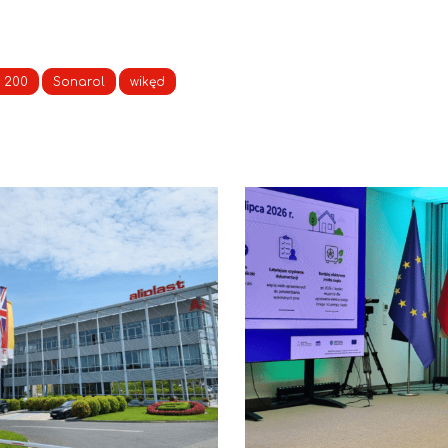
 200
Sonarol
wikęd