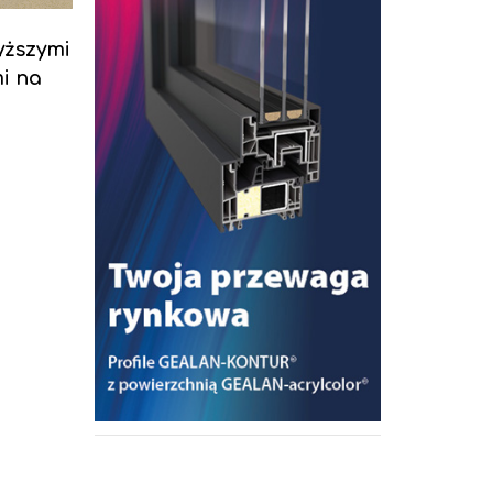
yższymi
i na