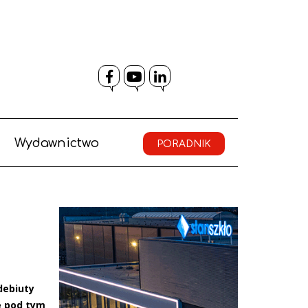
Facebook
YouTube
LinkedIn
Wydawnictwo
PORADNIK
debiuty
ze pod tym