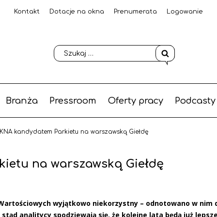
Kontakt
Dotacje na okna
Prenumerata
Logowanie
Branża
Pressroom
Oferty pracy
Podcasty
NA kandydatem Parkietu na warszawską Giełdę
ietu na warszawską Giełdę
w Wartościowych wyjątkowo niekorzystny – odnotowano w nim 
 stąd analitycy spodziewają się, że kolejne lata będą już leps