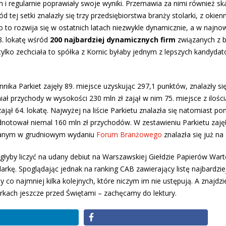
h i regularnie poprawiały swoje wyniki. Przemawia za nimi również ska
d tej setki znalazły się trzy przedsiębiorstwa branży stolarki, z okie
wo to rozwija się w ostatnich latach niezwykle dynamicznie, a w najn
8. lokatę wśród
200 najbardziej dynamicznych firm
związanych z 
 tylko zechciała to spółka z Kornic byłaby jednym z lepszych kandyda
nika Parkiet zajęły 89. miejsce uzyskując 297,1 punktów, znalazły się
ał przychody w wysokości 230 mln zł zajął w nim 75. miejsce z ilości
ął 64. lokatę. Najwyżej na liście Parkietu znalazła się natomiast p
dnotował niemal 160 mln zł przychodów. W zestawieniu Parkietu zaję
kowanym w grudniowym wydaniu
Forum Branżowego
znalazła się już na 
ogłyby liczyć na udany debiut na Warszawskiej Giełdzie Papierów War
arkę. Spoglądając jednak na ranking CAB zawierający listę najbardzie
 co najmniej kilka kolejnych, które niczym im nie ustępują. A znajdzi
urkach jeszcze przed Świętami – zachęcamy do lektury.