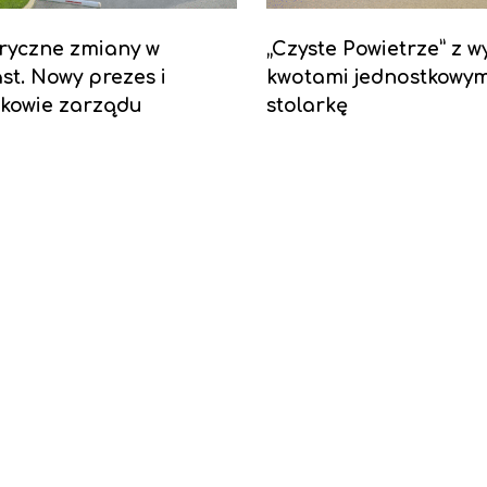
ryczne zmiany w
„Czyste Powietrze” z w
ast. Nowy prezes i
kwotami jednostkowym
kowie zarządu
stolarkę