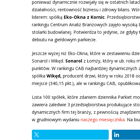
ponieważ dynamicznie rozwijały się w ostatnich latac
działalności, rentowność biznesu i zdrowy bilans. Wśró
liderem: spółką
Eko-Okna z Kornic
. Przedsiębiorst
rankingu Centrum Analiz Branżowych zajęło wysoką 
stolarki budowlanej. Potwierdza to jedynie, że gdyby
debiutu na giełdowym parkiecie.
Jeszcze wyżej niż Eko-Okna, które w zestawieniu dzien
Sonarol i Wikęd.
Sonarol
z Łomży, który w ub. roku mi
punktów. W rankingu CAB najbardziej dynamicznych zaj
spółka
Wikęd,
producent drzwi, który w roku 2018 o
miejsce (340,15 pkt.), ale w rankingu CAB, opubli
Lista 100 spółek, które zdaniem dziennika Parkiet m
zawiera zaledwie 3 przedsiębiorstwa produkujące stol
dynamicznych firm tej branży, z pewnością znajdziemy
w grudniowym wydaniu
naszego miesięcznika
. Na bi