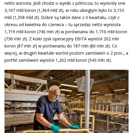
netto wzrosła. Jeśli chodzi o wyniki z półrocza, to wyniosły one
3,167 mld koron (1,364 mld zł), w roku ubiegłym było to 3,153
mld (1,358 mld zł). Dobre są także dane z II kwartału, czyli z
okresu od kwietnia do czerwca – tu sprzedaż netto wyniosła
1,719 mld koron (740 mln zł) w porównaniu do 1,710 mld koron
(736 mln zł). Z kolei zysk operacyjny EBITA wyniósł 202 mln
koron (87 mln zł) w porównaniu do 187 mln (80 mln zł). Co
więcej, w drugim kwartale wzrósł poziom zamówień o 2 proc., a
portfel zamówień wyniósł 1,262 mld koron (543 mln zł).