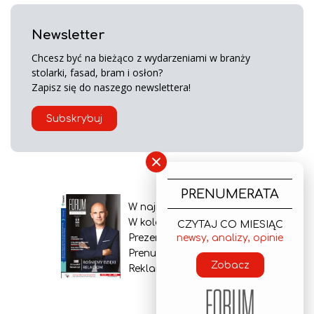
Newsletter
Chcesz być na bieżąco z wydarzeniami w branży
stolarki, fasad, bram i osłon?
Zapisz się do naszego newslettera!
Subskrybuj
×
PRENUMERATA
W najnowszym wydaniu
W kolejnym numerze
CZYTAJ CO MIESIĄC
newsy, analizy, opinie
Prezentacja gazety
Prenumerata
Zobacz
Reklama