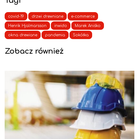
Tagi
covid-19
drzwi drewniane
e-commerce
Henrik Hjalmarsson
inwido
Marek Aniśko
okna drewiane
pandemia
Sokółka
Zobacz również