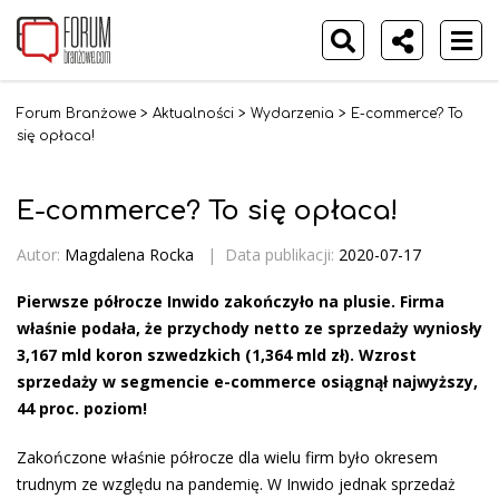
Forum Branżowe
>
Aktualności
>
Wydarzenia
>
E-commerce? To
się opłaca!
E-commerce? To się opłaca!
Autor:
Magdalena Rocka
|
Data publikacji:
2020-07-17
Pierwsze półrocze Inwido zakończyło na plusie. Firma
właśnie podała, że przychody netto ze sprzedaży wyniosły
3,167 mld koron szwedzkich (1,364 mld zł). Wzrost
sprzedaży w segmencie e-commerce osiągnął najwyższy,
44 proc. poziom!
Zakończone właśnie półrocze dla wielu firm było okresem
trudnym ze względu na pandemię. W Inwido jednak sprzedaż