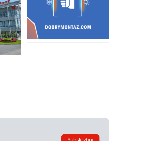
i
Subskrybuj