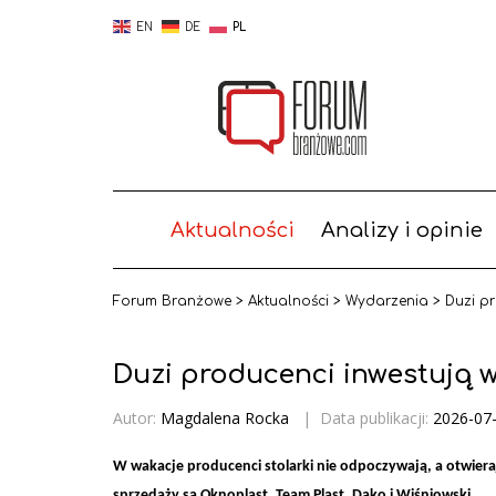
EN
DE
PL
Aktualności
Analizy i opinie
Forum Branżowe
>
Aktualności
>
Wydarzenia
>
Duzi pr
Duzi producenci inwestują w
Autor:
Magdalena Rocka
|
Data publikacji:
2026-07
W wakacje producenci stolarki nie odpoczywają, a otwiera
sprzedaży są Oknoplast, Team Plast, Dako i Wiśniowski.