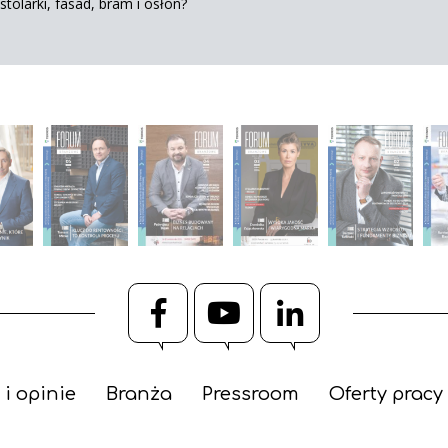
tolarki, fasad, bram i osłon?
Facebook
YouTube
LinkedIn
 i opinie
Branża
Pressroom
Oferty pracy