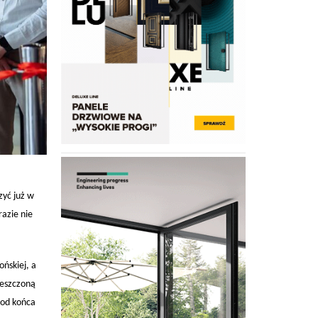
zyć już w
azie nie
ńskiej, a
ieszczoną
 od końca