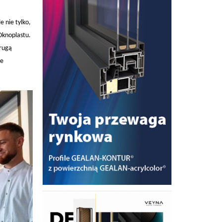
 nie tylko,
Oknoplastu.
drugą
że