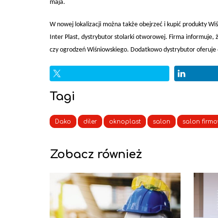
maja.
W nowej lokalizacji można także obejrzeć i kupić produkty W
Inter Plast, dystrybutor stolarki otworowej. Firma informuje
czy ogrodzeń Wiśniowskiego. Dodatkowo dystrybutor oferuje
Tagi
Dako
diler
oknoplast
salon
salon firm
Zobacz również