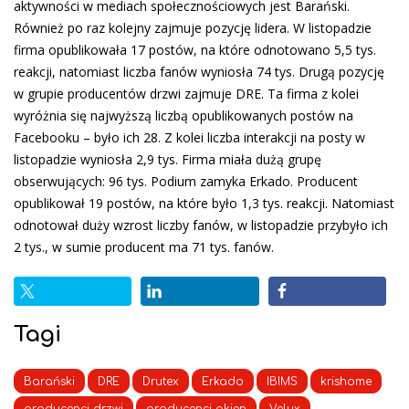
aktywności w mediach społecznościowych jest Barański.
Również po raz kolejny zajmuje pozycję lidera. W listopadzie
firma opublikowała 17 postów, na które odnotowano 5,5 tys.
reakcji, natomiast liczba fanów wyniosła 74 tys. Drugą pozycję
w grupie producentów drzwi zajmuje DRE. Ta firma z kolei
wyróżnia się najwyższą liczbą opublikowanych postów na
Facebooku – było ich 28. Z kolei liczba interakcji na posty w
listopadzie wyniosła 2,9 tys. Firma miała dużą grupę
obserwujących: 96 tys. Podium zamyka Erkado. Producent
opublikował 19 postów, na które było 1,3 tys. reakcji. Natomiast
odnotował duży wzrost liczby fanów, w listopadzie przybyło ich
2 tys., w sumie producent ma 71 tys. fanów.
Tagi
Barański
DRE
Drutex
Erkado
IBIMS
krishome
producenci drzwi
producenci okien
Velux