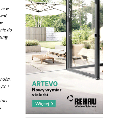
 że w
ować,
ne.
jnie do
bimy
ności,
ych i
tały
w