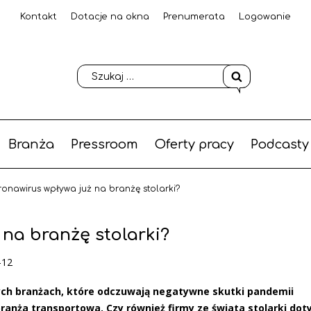
Kontakt
Dotacje na okna
Prenumerata
Logowanie
Branża
Pressroom
Oferty pracy
Podcasty
ronawirus wpływa już na branżę stolarki?
 na branżę stolarki?
-12
jnych branżach, które odczuwają negatywne skutki pandemii
branża transportowa. Czy również firmy ze świata stolarki dot