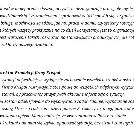
dinąd w mojej ocenie słuszna, oczywiście dezorganizuje pracę, ale myślę,
owiedzialnością i zrozumieniem i spróbować w taki sposób się zorganiz
obsługę. Możliwości są różne, jak np. praca w domu, czy systemy rotacyj
z których wszyscy praktycznie na co dzień korzystamy, jest to organizacy
jest wdrożenie takich rozwiązań na stanowiskach produkcyjnych, ale ro
 zakłóciły naszego działania.
yrektor Produkcji firmy Krispol
 sytuacji najważniejsze wydaje się zachowanie wszelkich środków ostroż
. Firma Krispol restrykcyjnie stosuje się do wszystkich odgórnych wytyczn
 starań, by pracownicy otrzymywali aktualne informacje o sytuacji.
wi zostali oddelegowani do wykonywania zadań zdalnie, wyznaczone zos
e osoby, które są rodzicami dzieci poniżej 8. roku życia, mogą pozostać 
wowania opieki. Mamy nadzieję, że kwarantanna w Polsce zostanie
 krokami uda nam się szybko opanować sytuację, bez strat i znacznych