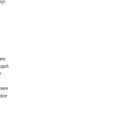
cji.
pie
szych
e
e nam
dzie