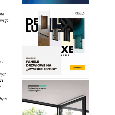
 na
owego
 z
rych
 ze
w.
żby w