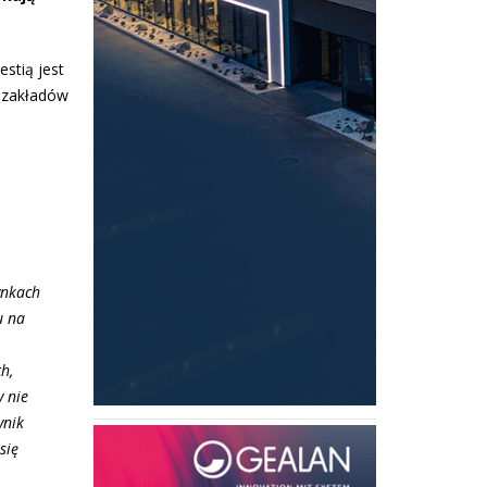
stią jest
u zakładów
ynkach
u na
h,
y nie
ynik
się