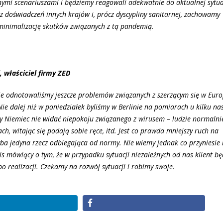
ymi scenariuszami i będziemy reagowali adekwatnie do aktualnej sytua
 z doświadczeń innych krajów i, prócz dyscypliny sanitarnej, zachowamy
 minimalizację skutków związanych z tą pandemią.
 właściciel firmy ZED
nie odnotowaliśmy jeszcze problemów związanych z szerzącym się w Euro
e dalej niż w poniedziałek byliśmy w Berlinie na pomiarach u kilku na
cy Niemiec nie widać niepokoju związanego z wirusem – ludzie normalni
ach, witając się podają sobie ręce, itd. Jest co prawda mniejszy ruch na
hyba jedyna rzecz odbiegająca od normy. Nie wiemy jednak co przyniesi
 mówiący o tym, że w przypadku sytuacji niezależnych od nas klient bę
po realizacji. Czekamy na rozwój sytuacji i robimy swoje.