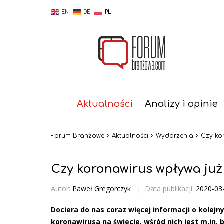
EN
DE
PL
Aktualności
Analizy i opinie
Forum Branżowe
>
Aktualności
>
Wydarzenia
>
Czy ko
Czy koronawirus wpływa już
Autor:
Paweł Gregorczyk
|
Data publikacji:
2020-03
Dociera do nas coraz więcej informacji o kole
koronawirusa na świecie, wśród nich jest m.in. 