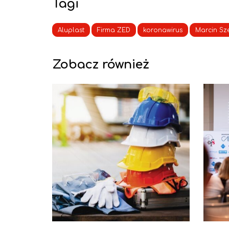
Tagi
Aluplast
Firma ZED
koronawirus
Marcin Sz
Zobacz również