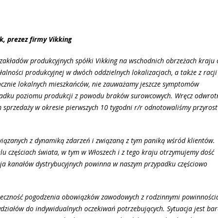
, prezez firmy Vikking
ji zakładów produkcyjnych spółki Vikking na wschodnich obrzeżach kraju 
alności produkcyjnej w dwóch oddzielnych lokalizacjach, a także z racji
ącznie lokalnych mieszkańców, nie zauważamy jeszcze symptomów
padku poziomu produkcji z powodu braków surowcowych. Wręcz odwrotn
 sprzedaży w okresie pierwszych 10 tygodni r/r odnotowaliśmy przyrost
wiązanych z dynamiką zdarzeń i związaną z tym paniką wśród klientów.
u częściach świata, w tym w Włoszech i z tego kraju otrzymujemy dość
acja kanałów dystrybucyjnych powinna w naszym przypadku częściowo
eczność pogodzenia obowiązków zawodowych z rodzinnymi powinności
działów do indywidualnych oczekiwań potrzebujących. Sytuacja jest ba