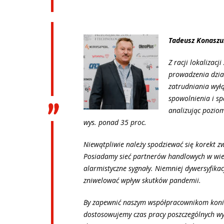
Tadeusz Konaszuk
Z racji lokalizac
prowadzenia dział
zatrudniania wył
spowolnienia i s
analizując poziom
wys. ponad 35 proc.
Niewątpliwie należy spodziewać się korekt z
Posiadamy sieć partnerów handlowych w wiel
alarmistyczne sygnały. Niemniej dywersyfik
zniwelować wpływ skutków pandemii.
By zapewnić naszym współpracownikom koni
dostosowujemy czas pracy poszczególnych wy