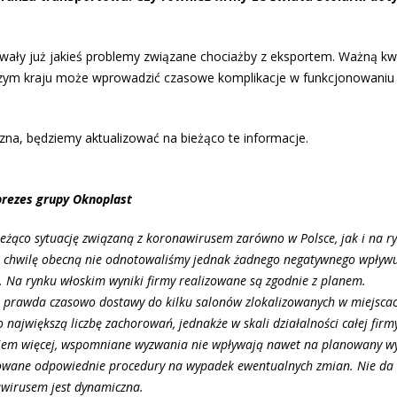
towały już jakieś problemy związane chociażby z eksportem. Ważną kwe
naszym kraju może wprowadzić czasowe komplikacje w funkcjonowani
zna, będziemy aktualizować na bieżąco te informacje.
prezes grupy Oknoplast
ieżąco sytuację związaną z koronawirusem zarówno w Polsce, jak i na r
 chwilę obecną nie odnotowaliśmy jednak żadnego negatywnego wpływ
. Na rynku włoskim wyniki firmy realizowane są zgodnie z planem.
 prawda czasowo dostawy do kilku salonów zlokalizowanych w miejscac
największą liczbę zachorowań, jednakże w skali działalności całej firm
iem więcej, wspomniane wyzwania nie wpływają nawet na planowany w
owane odpowiednie procedury na wypadek ewentualnych zmian. Nie da 
awirusem jest dynamiczna.