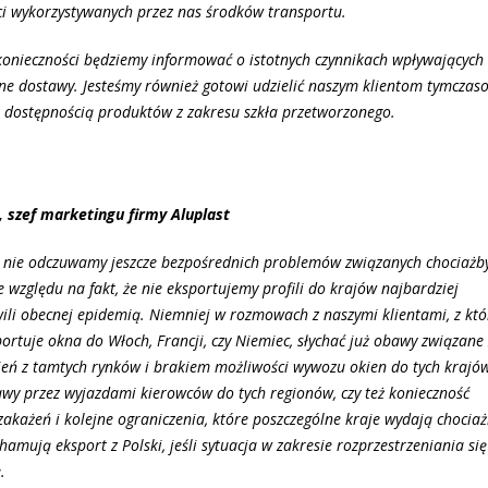
i wykorzystywanych przez nas środków transportu.
 konieczności będziemy informować o istotnych czynnikach wpływających
e dostawy. Jesteśmy również gotowi udzielić naszym klientom tymczas
 dostępnością produktów z zakresu szkła przetworzonego.
 szef marketingu firmy Aluplast
 nie odczuwamy jeszcze bezpośrednich problemów związanych chociażby
e względu na fakt, że nie eksportujemy profili do krajów najbardziej
ili obecnej epidemią. Niemniej w rozmowach z naszymi klientami, z któ
ortuje okna do Włoch, Francji, czy Niemiec, słychać już obawy związane
ń z tamtych rynków i brakiem możliwości wywozu okien do tych krajó
y przez wyjazdami kierowców do tych regionów, czy też konieczność
zakażeń i kolejne ograniczenia, które poszczególne kraje wydają chocia
amują eksport z Polski, jeśli sytuacja w zakresie rozprzestrzeniania się
.