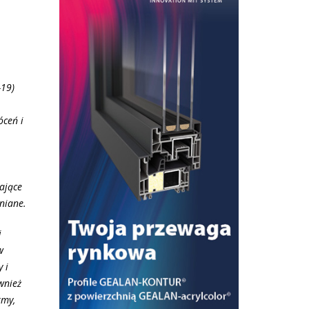
-19)
óceń i
ające
niane.
i
w
 i
wnież
rmy,