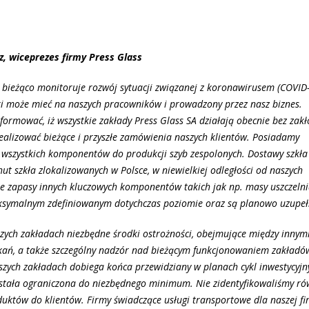
, wiceprezes firmy Press Glass
 bieżąco monitoruje rozwój sytuacji związanej z koronawirusem (COVID
i może mieć na naszych pracowników i prowadzony przez nasz biznes.
formować, iż wszystkie zakłady Press Glass SA działają obecnie bez zakł
ealizować bieżące i przyszłe zamówienia naszych klientów. Posiadamy
 wszystkich komponentów do produkcji szyb zespolonych. Dostawy szkła
t szkła zlokalizowanych w Polsce, w niewielkiej odległości od naszych
 zapasy innych kluczowych komponentów takich jak np. masy uszczelni
aksymalnym zdefiniowanym dotychczas poziomie oraz są planowo uzupeł
zych zakładach niezbędne środki ostrożności, obejmujące między innym
otkań, a także szczególny nadzór nad bieżącym funkcjonowaniem zakładó
zych zakładach dobiega końca przewidziany w planach cykl inwestycyjny
stała ograniczona do niezbędnego minimum. Nie zidentyfikowaliśmy ró
uktów do klientów. Firmy świadczące usługi transportowe dla naszej fi