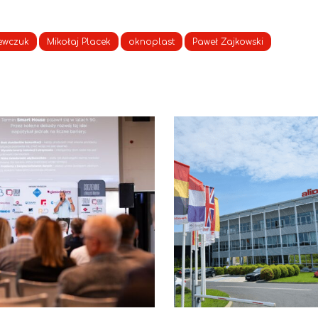
ewczuk
Mikołaj Placek
oknoplast
Paweł Zajkowski