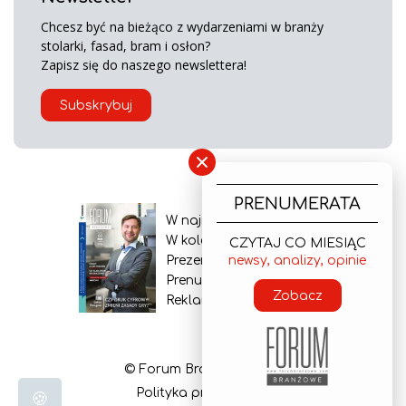
Chcesz być na bieżąco z wydarzeniami w branży
stolarki, fasad, bram i osłon?
Zapisz się do naszego newslettera!
Subskrybuj
×
PRENUMERATA
W najnowszym wydaniu
W kolejnym numerze
CZYTAJ CO MIESIĄC
Prezentacja gazety
newsy, analizy, opinie
Prenumerata
Zobacz
Reklama
© Forum Branżowe 2026
Polityka prywatności
🍪