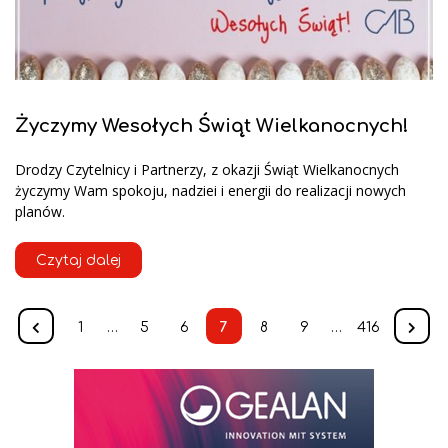
Życzymy Wesołych Świąt Wielkanocnych!
Drodzy Czytelnicy i Partnerzy, z okazji Świąt Wielkanocnych
życzymy Wam spokoju, nadziei i energii do realizacji nowych
planów.
Czytaj dalej
1
…
5
6
7
8
9
…
416