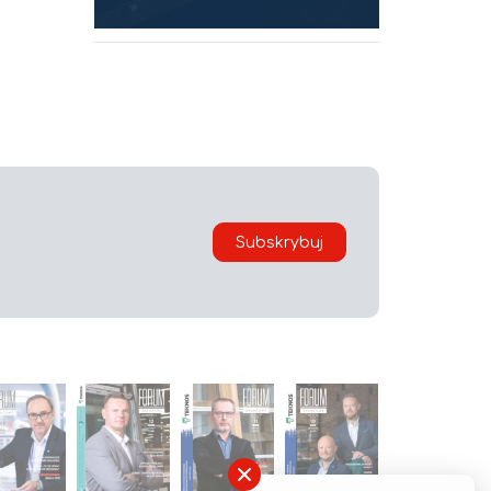
Subskrybuj
×