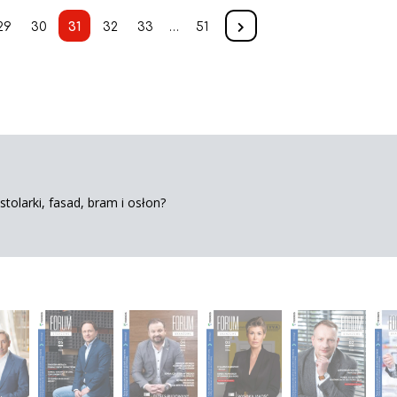
29
30
31
32
33
…
51
tolarki, fasad, bram i osłon?