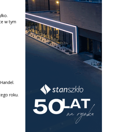
lko.
ce w tym
Handel.
ego roku.