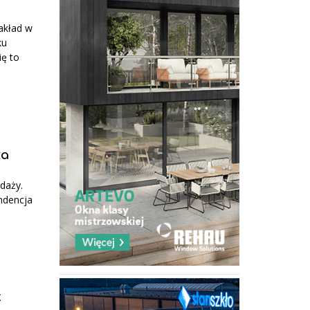
akład w
ku
ę to
ta
daży.
ndencja
k