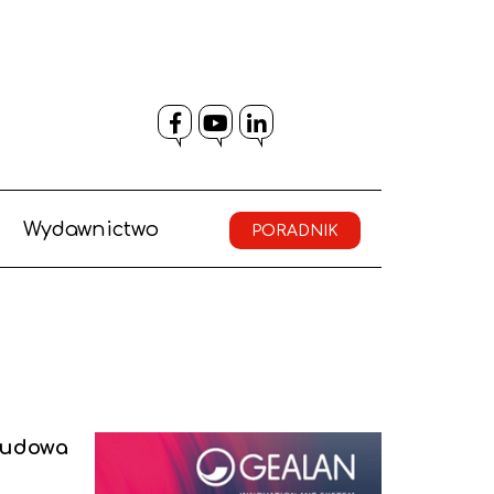
Facebook
YouTube
LinkedIn
Wydawnictwo
PORADNIK
zbudowa