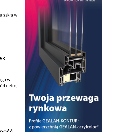
a szkła w
e
ek
ingu w
ód netto,
lność