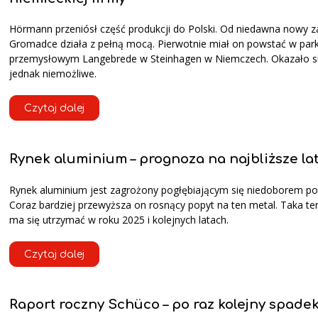
Hörmann przeniósł część produkcji do Polski. Od niedawna nowy z
Gromadce działa z pełną mocą. Pierwotnie miał on powstać w par
przemysłowym Langebrede w Steinhagen w Niemczech. Okazało si
jednak niemożliwe.
Czytaj dalej
Rynek aluminium – prognoza na najbliższe la
Rynek aluminium jest zagrożony pogłębiającym się niedoborem po
Coraz bardziej przewyższa on rosnący popyt na ten metal. Taka te
ma się utrzymać w roku 2025 i kolejnych latach.
Czytaj dalej
Raport roczny Schüco – po raz kolejny spade