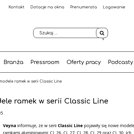
Kontakt
Dotacje na okna
Prenumerata
Logowanie
Branża
Pressroom
Oferty pracy
Podcasty
dele ramek w serii Classic Line
e ramek w serii Classic Line
05
Veyna
informuje, że w serii
Classic Line
pojawiły się nowe modele
ramkami aluminiowymi: CL 26, CL 27, CL 28, CL 29 oraz CL 30. Ich