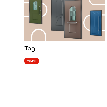
Tagi
Veyna