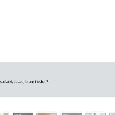
tolarki, fasad, bram i osłon?