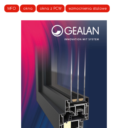
MFO
okna
okna z PCW
wzmocnienia stalowe