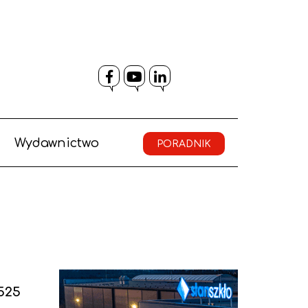
Facebook
YouTube
LinkedIn
Wydawnictwo
PORADNIK
525