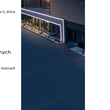
-E, która
znych
e kolorach