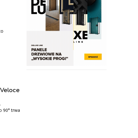
co
Veloce
.
o 90° trwa