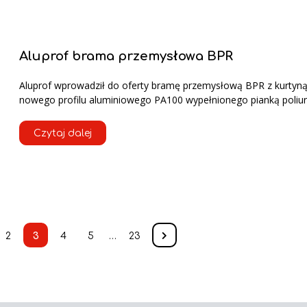
Aluprof brama przemysłowa BPR
Aluprof wprowadził do oferty bramę przemysłową BPR z kurtyną
nowego profilu aluminiowego PA100 wypełnionego pianką poliu
Czytaj dalej
2
3
4
5
…
23