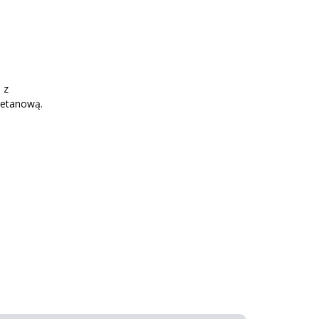
 z
retanową.