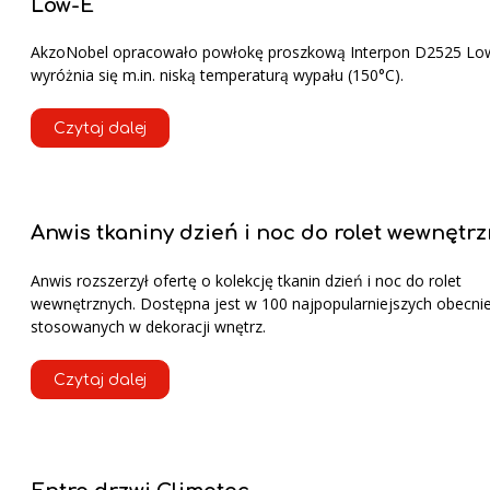
Low-E
AkzoNobel opracowało powłokę proszkową Interpon D2525 Low
wyróżnia się m.in. niską temperaturą wypału (150°C).
Czytaj dalej
Anwis tkaniny dzień i noc do rolet wewnętr
Anwis rozszerzył ofertę o kolekcję tkanin dzień i noc do rolet
wewnętrznych. Dostępna jest w 100 najpopularniejszych obecni
stosowanych w dekoracji wnętrz.
Czytaj dalej