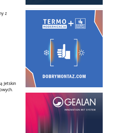
ny z
 Jetskin
wowych.