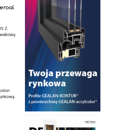
eroal
VS Z.
suwakową
osłon
erunkową