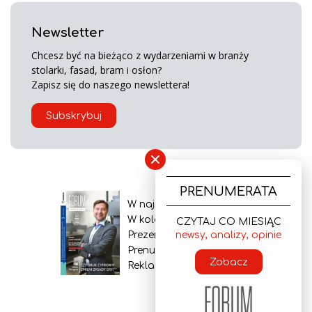
Newsletter
Chcesz być na bieżąco z wydarzeniami w branży
stolarki, fasad, bram i osłon?
Zapisz się do naszego newslettera!
Subskrybuj
×
PRENUMERATA
W najnowszym wydaniu
W kolejnym numerze
CZYTAJ CO MIESIĄC
Prezentacja gazety
newsy, analizy, opinie
Prenumerata
Zobacz
Reklama