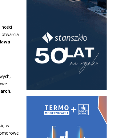
lności
 otwarcia
ława
owych,
nowe
e
arch.
się w
 komorowe