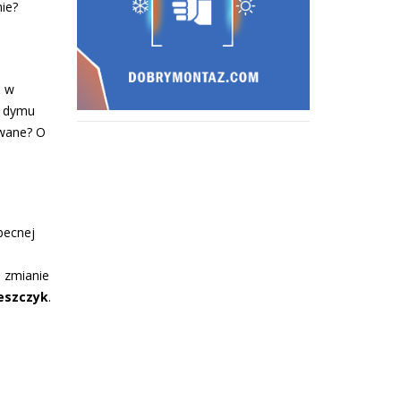
ie?
e w
i dymu
owane? O
becnej
 zmianie
eszczyk
.