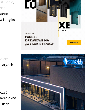
oku 2008,
udno
sarce
 to tylko
en
zajem
 targach
ocząć
także okna
lskich