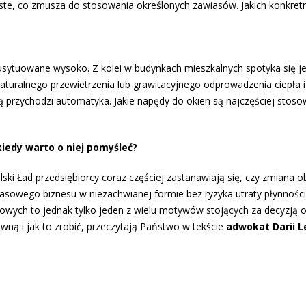
ste, co zmusza do stosowania określonych zawiasów. Jakich konkretn
 usytuowane wysoko. Z kolei w budynkach mieszkalnych spotyka się j
naturalnego przewietrzenia lub grawitacyjnego odprowadzenia ciepła 
ą przychodzi automatyka. Jakie napędy do okien są najczęściej stos
iedy warto o niej pomyśleć?
ki Ład przedsiębiorcy coraz częściej zastanawiają się, czy zmiana o
sowego biznesu w niezachwianej formie bez ryzyka utraty płynności
wych to jednak tylko jeden z wielu motywów stojących za decyzją o
wną i jak to zrobić, przeczytają Państwo w tekście
adwokat Darii L