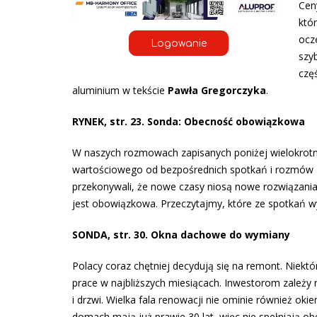
Cen
któr
ocz
Logowanie
szy
czę
aluminium w tekście
Pawła Gregorczyka
.
RYNEK, str. 23. Sonda: Obecność obowiązkowa
W naszych rozmowach zapisanych poniżej wielokrotnie
wartościowego od bezpośrednich spotkań i rozmów 
przekonywali, że nowe czasy niosą nowe rozwiązania,
jest obowiązkowa. Przeczytajmy, które ze spotkań w
SONDA, str. 30.
Okna dachowe do wymiany
Polacy coraz chętniej decydują się na remont. Niek
prace w najbliższych miesiącach. Inwestorom zależy
i drzwi. Wielka fala renowacji nie ominie również o
domach mają już prawie 30 lat, więc nie spełniają o