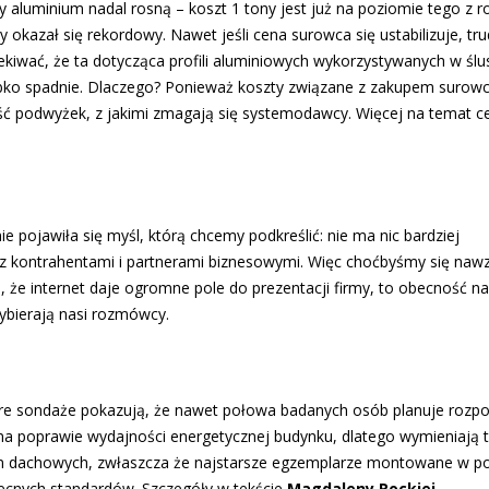
y aluminium nadal rosną – koszt 1 tony jest już na poziomie tego z r
y okazał się rekordowy. Nawet jeśli cena surowca się ustabilizuje, tr
ekiwać, że ta dotycząca profili aluminiowych wykorzystywanych w ślu
bko spadnie. Dlaczego? Ponieważ koszty związane z zakupem surowca
ść podwyżek, z jakimi zmagają się systemodawcy. Więcej na temat c
 pojawiła się myśl, którą chcemy podkreślić: nie ma nic bardziej
z kontrahentami i partnerami biznesowymi. Więc choćbyśmy się naw
 że internet daje ogromne pole do prezentacji firmy, to obecność na
ybierają nasi rozmówcy.
tóre sondaże pokazują, że nawet połowa badanych osób planuje rozp
 na poprawie wydajności energetycznej budynku, dlatego wymieniają 
kien dachowych, zwłaszcza że najstarsze egzemplarze montowane w po
becnych standardów. Szczegóły w tekście
Magdaleny Rockiej
.