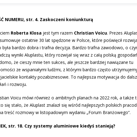
Ć NUMERU, str. 4. Zaskoczeni koniunkturą
ściem
Roberta Klosa
jest tym razem
Christian Voicu
. Prezes Alupla
sumowuje ostatnie 30 lat spędzone w Polsce, które poświęcił rozwija
o była bardzo dobra i trafna decyzja. Bar­dzo trafna zawodowo, o cz
dczą wy­niki Aluplastu, który rozwijał się wraz z całą polską gospodar
domo, że cieszy mnie ten sukces, ale jeszcze bardziej nawiązane tu
jomości ze wspaniałymi ludźmi, z którymi bardzo często utrzymujem
yjaciel­skie kontakty pozabiznesowe. To najlepsza motywacja do dals
łań i rozwoju.
istian Voicu mówi również o ambitnych planach na 2022 rok, a także 
to się stało, że Aluplast znalazł się wśród najlepszych polskich prac
na treść rozmowy w listopadowym wydaniu „Forum Branżowego”.
EK, str. 18. Czy systemy aluminiowe kiedyś stanieją?