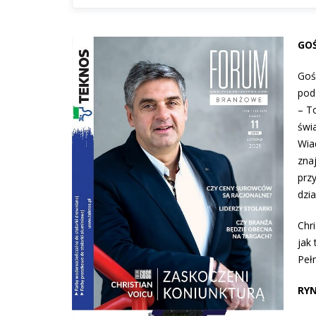
GOŚ
Go
pod
– T
świa
Wia
zna
prz
dzia
Chr
jak 
Peł
RYN