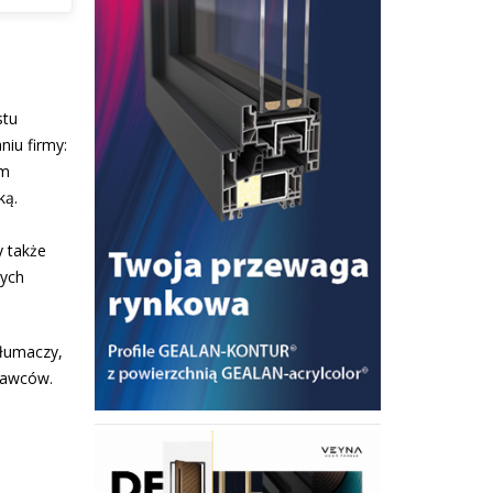
stu
niu firmy:
ym
ką.
y także
zych
tłumaczy,
odawców.