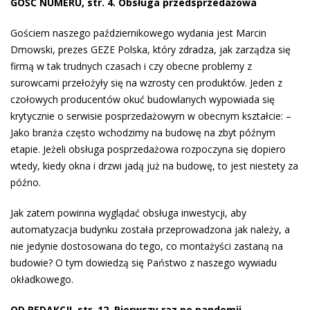
GOŚĆ NUMERU, str. 4. Obsługa przedsprzedażowa
Gościem naszego październikowego wydania jest Marcin
Dmowski, prezes GEZE Polska, który zdradza, jak zarządza się
firmą w tak trudnych czasach i czy obecne problemy z
surowcami przełożyły się na wzrosty cen produktów. Jeden z
czołowych producentów okuć budowlanych wypowiada się
krytycznie o serwisie posprzedażowym w obecnym kształcie: –
Jako branża często wchodzimy na budowę na zbyt późnym
etapie. Jeżeli ob­sługa posprzedażowa rozpoczyna się dopiero
wtedy, kiedy okna i drzwi jadą już na budo­wę, to jest niestety za
późno.
Jak zatem powinna wyglądać obsługa inwestycji, aby
automatyzacja budynku została przeprowadzona jak należy, a
nie jedynie dostosowana do tego, co montażyści zastaną na
budowie? O tym dowiedzą się Państwo z naszego wywiadu
okładkowego.
OD REDAKCJI, str. 12. Pierwszy raz po pandemii