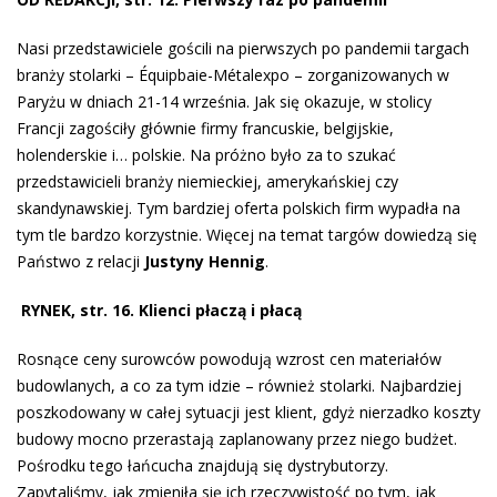
Nasi przedstawiciele gościli na pierwszych po pandemii targach
branży stolarki – Équipbaie-Métalexpo – zorganizowanych w
Paryżu w dniach 21-14 września. Jak się okazuje, w stolicy
Francji zagościły głównie firmy francuskie, belgijskie,
holenderskie i… polskie. Na próżno było za to szukać
przedstawicieli branży niemieckiej, amerykańskiej czy
skandynawskiej. Tym bardziej oferta polskich firm wypadła na
tym tle bardzo korzystnie. Więcej na temat targów dowiedzą się
Państwo z relacji
Justyny Hennig
.
RYNEK, str. 16. Klienci płaczą i płacą
Rosnące ceny surowców powodują wzrost cen materiałów
budowlanych, a co za tym idzie – również stolarki. Najbardziej
poszkodowany w całej sytuacji jest klient, gdyż nierzadko koszty
budowy mocno przerastają zaplanowany przez niego budżet.
Pośrodku tego łańcucha znajdują się dystrybutorzy.
Zapytaliśmy, jak zmieniła się ich rzeczywistość po tym, jak