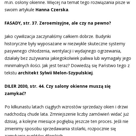
m.in. osłony okienne. Więcej na temat tego rozwiązania pisze w
swoim artykule
Hanna Czerska
.
FASADY, str. 37. Zeroemisyjne, ale czy na pewno?
Jako cywilizacja zaczynaliśmy całkiem dobrze. Budynki
historyczne były wyposażane w niezwykle skuteczne systemy
pasywnego chłodzenia, wentylacji i wydajnego ogrzewania,
działały bez zużywania jakiegokolwiek paliwa lub wymagały jego
minimalnych ilości. Jak jest teraz? Dowiedzą się Państwo tego z
tekstu
architekt Sylwii Melon-Szypulskiej
.
DILER 2030, str. 44. Czy salony okienne muszą się
zamykać?
Po kilkunastu latach ciągłych wzrostów sprzedaży okien i drzwi
nadchodzą chude lata. Zmniejszenie liczby zamówień widać już
dzisiaj, a kolejne miesiące pogłębią jeszcze ten proces. Jeśli nie
zmienimy sposobu sprzedawania stolarki, rozpocznie się
zamykanie punktów dilerskich.