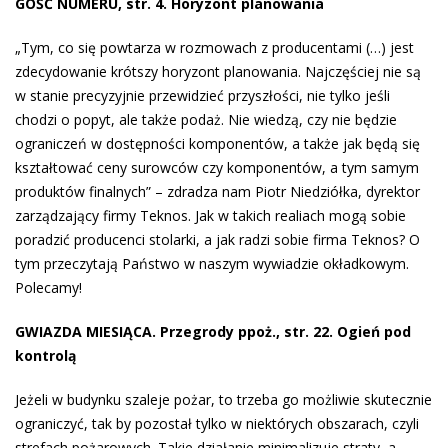
GOŚĆ NUMERU, str. 4. Horyzont planowania
„Tym, co się powtarza w rozmo­wach z producentami (…) jest
zde­cydowanie krótszy horyzont planowania. Naj­częściej nie są
w stanie precyzyjnie przewidzieć przyszłości, nie tylko jeśli
chodzi o popyt, ale także podaż. Nie wiedzą, czy nie będzie
ogra­niczeń w dostępności komponentów, a także jak będą się
kształtować ceny surowców czy komponentów, a tym samym
produktów final­nych” – zdradza nam Piotr Niedziółka, dyrektor
zarządzający firmy Teknos. Jak w takich realiach mogą sobie
poradzić producenci stolarki, a jak radzi sobie firma Teknos? O
tym przeczytają Państwo w naszym wywiadzie okładkowym.
Polecamy!
GWIAZDA MIESIĄCA. Przegrody ppoż., str. 22. Ogień pod
kontrolą
Jeżeli w budynku szaleje pożar, to trzeba go możliwie skutecznie
ograniczyć, tak by pozostał tylko w niektórych obszarach, czyli
strefach pożarowych. Takie działanie minimalizuje straty, a