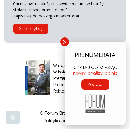
Chcesz być na bieżąco z wydarzeniami w branży
stolarki, fasad, bram i osłon?
Zapisz się do naszego newslettera!
Subskrybuj
×
PRENUMERATA
W najnowszym wydaniu
CZYTAJ CO MIESIĄC
W kolejnym numerze
newsy, analizy, opinie
Prezentacja gazety
Zobacz
Prenumerata
Reklama
© Forum Branżowe 2026
🍪
Polityka prywatności