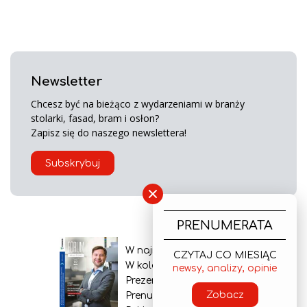
Newsletter
Chcesz być na bieżąco z wydarzeniami w branży
stolarki, fasad, bram i osłon?
Zapisz się do naszego newslettera!
Subskrybuj
×
PRENUMERATA
W najnowszym wydaniu
CZYTAJ CO MIESIĄC
W kolejnym numerze
newsy, analizy, opinie
Prezentacja gazety
Zobacz
Prenumerata