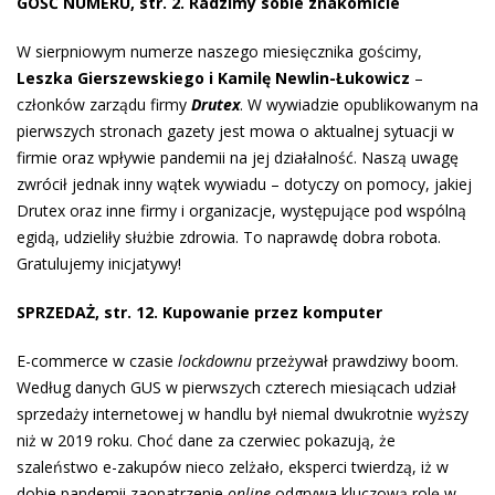
GOŚĆ NUMERU, str. 2. Radzimy sobie znakomicie
W sierpniowym numerze naszego miesięcznika gościmy,
Leszka Gierszewskiego i Kamilę Newlin-Łukowicz
–
członków zarządu firmy
Drutex
. W wywiadzie opublikowanym na
pierwszych stronach gazety jest mowa o aktualnej sytuacji w
firmie oraz wpływie pandemii na jej działalność. Naszą uwagę
zwrócił jednak inny wątek wywiadu – dotyczy on pomocy, jakiej
Drutex oraz inne firmy i organizacje, występujące pod wspólną
egidą, udzieliły służbie zdrowia. To naprawdę dobra robota.
Gratulujemy inicjatywy!
SPRZEDAŻ, str. 12. Kupowanie przez komputer
E-commerce w czasie
lockdownu
przeżywał prawdziwy boom.
Według danych GUS w pierwszych czterech miesiącach udział
sprzedaży internetowej w handlu był niemal dwukrotnie wyższy
niż w 2019 roku. Choć dane za czerwiec pokazują, że
szaleństwo e-zakupów nieco zelżało, eksperci twierdzą, iż w
dobie pandemii zaopatrzenie
online
odgrywa kluczową rolę w