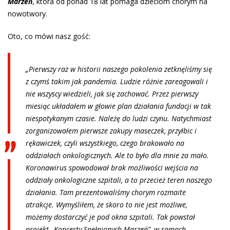
Marzeń
, która od ponad 18 lat pomaga dzieciom chorym na
nowotwory.
Oto, co mówi nasz gość:
„Pierwszy raz w historii naszego pokolenia zetknęliśmy się
z czymś takim jak pandemia. Ludzie różnie zareagowali i
nie wszyscy wiedzieli, jak się zachować. Przez pierwszy
miesiąc układałem w głowie plan działania fundacji w tak
niespotykanym czasie. Należę do ludzi czynu. Natychmiast
zorganizowałem pierwsze zakupy maseczek, przyłbic i
rękawiczek, czyli wszystkiego, czego brakowało na
oddziałach onkologicznych. Ale to było dla mnie za mało.
Koronawirus spowodował brak możliwości wejścia na
oddziały onkologiczne szpitali, a to przecież teren naszego
działania. Tam prezentowaliśmy chorym rozmaite
atrakcje. Wymyśliłem, że skoro to nie jest możliwe,
możemy dostarczyć je pod okna szpitali. Tak powstał
projekt „Koncerty Spełnionych Marzeń”, w ramach