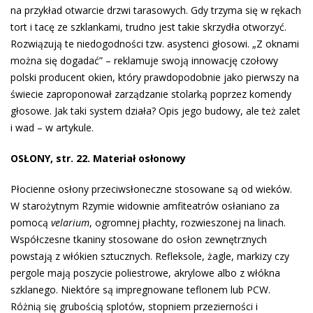
na przykład otwarcie drzwi tarasowych. Gdy trzyma się w rękach
tort i tacę ze szklankami, trudno jest takie skrzydła otworzyć.
Rozwiązują te niedogodności tzw. asystenci głosowi. „Z oknami
można się dogadać” – reklamuje swoją innowację czołowy
polski producent okien, który prawdopodobnie jako pierwszy na
świecie zaproponował zarządzanie stolarką poprzez komendy
głosowe. Jak taki system działa? Opis jego budowy, ale też zalet
i wad – w artykule.
OSŁONY, str. 22. Materiał osłonowy
Płocienne osłony przeciwsłoneczne stosowane są od wieków.
W starożytnym Rzymie widownie amfiteatrów osłaniano za
pomocą
velarium
, ogromnej płachty, rozwieszonej na linach.
Współczesne tkaniny stosowane do osłon zewnętrznych
powstają z włókien sztucznych. Refleksole, żagle, markizy czy
pergole mają poszycie poliestrowe, akrylowe albo z włókna
szklanego. Niektóre są impregnowane teflonem lub PCW.
Różnią się grubością splotów, stopniem przezierności i