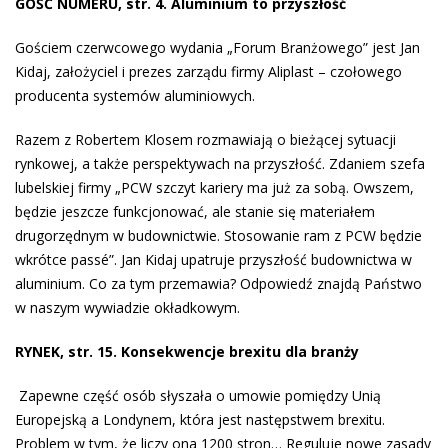
GOŚĆ NUMERU, str. 4. Aluminium to przyszłość
Gościem czerwcowego wydania „Forum Branżowego” jest Jan
Kidaj, założyciel i prezes zarządu firmy Aliplast – czołowego
producenta systemów aluminiowych.
Razem z Robertem Klosem rozmawiają o bieżącej sytuacji
rynkowej, a także perspektywach na przyszłość. Zdaniem szefa
lubelskiej firmy „PCW szczyt kariery ma już za sobą. Owszem,
będzie jeszcze funkcjonować, ale stanie się materiałem
drugorzędnym w budownictwie. Stosowanie ram z PCW będzie
wkrótce passé”. Jan Kidaj upatruje przyszłość budownictwa w
aluminium. Co za tym przemawia? Odpowiedź znajdą Państwo
w naszym wywiadzie okładkowym.
RYNEK, str. 15. Konsekwencje brexitu dla branży
Zapewne część osób słyszała o umowie pomiędzy Unią
Europejską a Londynem, która jest następstwem brexitu.
Problem w tym, że liczy ona 1200 stron… Reguluje nowe zasady