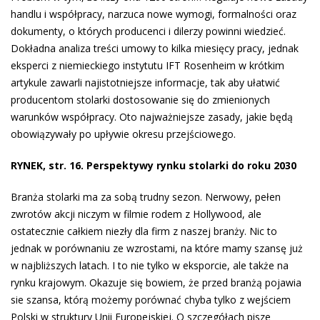
handlu i współpracy, narzuca nowe wymogi, formalności oraz
dokumenty, o których producenci i dilerzy powinni wiedzieć.
Dokładna analiza treści umowy to kilka miesięcy pracy, jednak
eksperci z niemieckiego instytutu IFT Rosenheim w krótkim
artykule zawarli najistotniejsze informacje, tak aby ułatwić
producentom stolarki dostosowanie się do zmienionych
warunków współpracy. Oto najważniejsze zasady, jakie będą
obowiązywały po upływie okresu przejściowego.
RYNEK, str. 16.
Perspektywy rynku stolarki do roku 2030
Branża stolarki ma za sobą trudny sezon. Nerwowy, pełen
zwrotów akcji niczym w filmie rodem z Hollywood, ale
ostatecznie całkiem niezły dla firm z naszej branży. Nic to
jednak w porównaniu ze wzrostami, na które mamy szansę już
w najbliższych latach. I to nie tylko w eksporcie, ale także na
rynku krajowym. Okazuje się bowiem, że przed branżą pojawia
sie szansa, którą możemy porównać chyba tylko z wejściem
Polski w struktury Unii Europejskiej. O szczegółach pisze