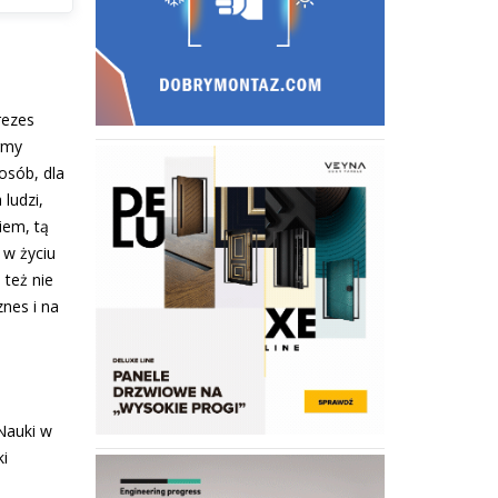
rezes
rmy
osób, dla
 ludzi,
iem, tą
 w życiu
 też nie
znes i na
 Nauki w
ki