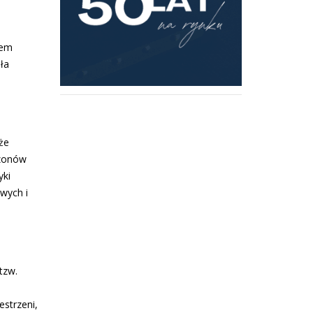
iem
ła
że
ezonów
yki
wych i
tzw.
estrzeni,