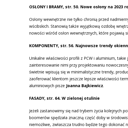
OSŁONY I BRAMY, str. 50. Nowe osłony na 2023 r
Osłony wewnętrzne nie tylko chronią przed nadmiern
wścibskich. Stanowią także wyjątkową ozdobę wnętrza
nowości wśród osłon wewnętrznych, które pojawią się
KOMPONENTY, str. 56. Najnowsze trendy okien
Unikalne właściwości profili z PCW i aluminium, takie
zainteresowanie nimi przy projektowaniu nowoczesnyc
świetnie wpisują się w minimalistyczne trendy, produ
zaoferować klientom jeszcze lepsze właściwości ter
aluminiowych pisze
Joanna Bajkiewicz
.
FASADY, str. 64. W zielonej otulinie
Jeżeli zastanowimy się nad trybem życia kolejnych p
boomerów spędzała znaczną część doby w środowisku 
niemożliwe, zwłaszcza trudno będzie tego dokonać na