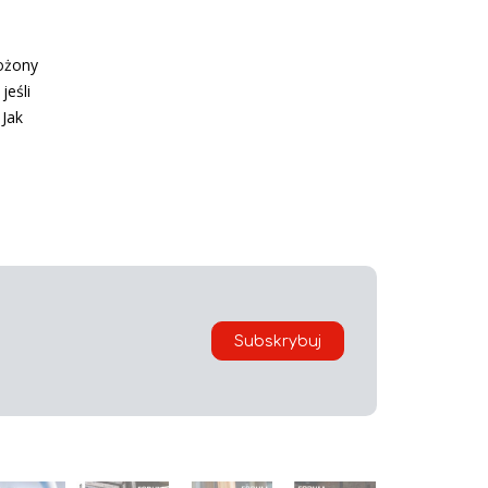
łożony
jeśli
 Jak
Subskrybuj