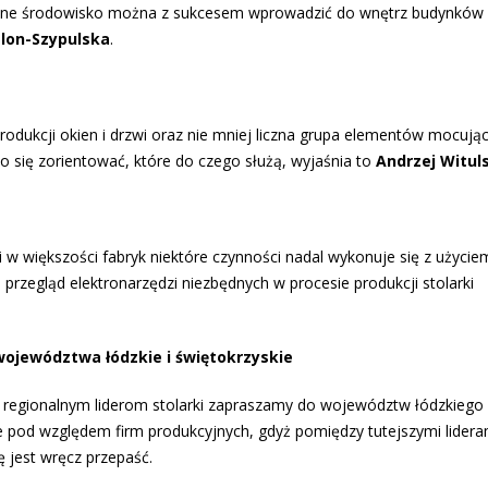
ralne środowisko można z sukcesem wprowadzić do wnętrz budynków 
elon-Szypulska
.
rodukcji okien i drzwi oraz nie mniej liczna grupa elementów mocują
o się zorientować, które do czego służą, wyjaśnia to
Andrzej Witul
w większości fabryk niektóre czynności nadal wykonuje się z użycie
 przegląd elektronarzędzi niezbędnych w procesie produkcji stolarki
 województwa łódzkie i świętokrzyskie
regionalnym liderom stolarki zapraszamy do województw łódzkiego 
e pod względem firm produkcyjnych, gdyż pomiędzy tutejszymi lidera
 jest wręcz przepaść.