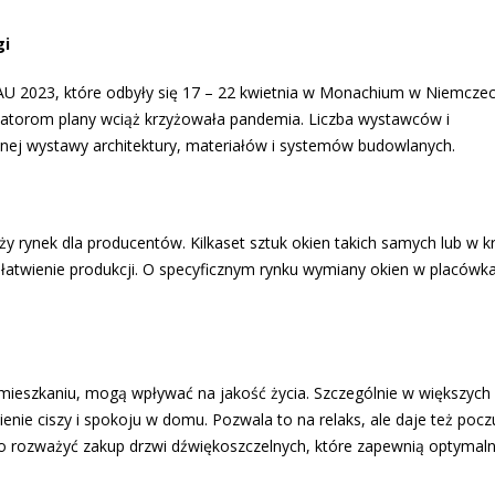
gi
BAU 2023, które odbyły się 17 – 22 kwietnia w Monachium w Niemczec
izatorom plany wciąż krzyżowała pandemia. Liczba wystawców i
nej wystawy architektury, materiałów i systemów budowlanych.
ży rynek dla producentów. Kil­kaset sztuk okien takich samych lub w k
 ułatwienie produkcji. O specyficznym rynku wymiany okien w placówk
mieszkaniu, mogą wpływać na jakość życia. Szczególnie w większych
nienie ciszy i spokoju w domu. Pozwala to na relaks, ale daje też pocz
rto rozważyć zakup drzwi dźwiękoszczelnych, które zapewnią optymal