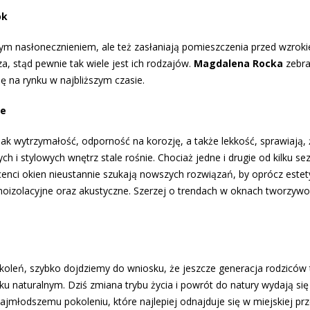
ok
ym nasłonecznieniem, ale też zasłaniają pomieszczenia przed wzrok
, stąd pewnie tak wiele jest ich rodzajów.
Magdalena Rocka
zebra
 na rynku w najbliższym czasie.
ne
 jak wytrzymałość, odporność na korozję, a także lekkość, sprawiają, 
h i stylowych wnętrz stale rośnie. Chociaż jedne i drugie od kilku s
cenci okien nieustannie szukają nowszych rozwiązań, by oprócz estet
moizolacyjne oraz akustyczne. Szerzej o trendach w oknach tworzywo
okoleń, szybko dojdziemy do wniosku, że jeszcze generacja rodziców 
naturalnym. Dziś zmiana trybu życia i powrót do natury wydają się
jmłodszemu pokoleniu, które najlepiej odnajduje się w miejskiej prz