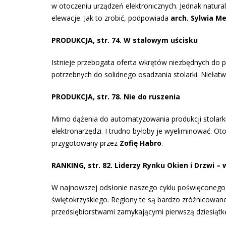
w otoczeniu urządzeń elektronicznych. Jednak natu
elewacje. Jak to zrobić, podpowiada
arch. Sylwia M
PRODUKCJA, str. 74. W stalowym uścisku
Istnieje przebogata oferta wkrętów niezbędnych do p
potrzebnych do solidnego osadzania stolarki. Niełatw
PRODUKCJA, str. 78. Nie do ruszenia
Mimo dążenia do automatyzowania produkcji stolarki 
elektronarzędzi. I trudno byłoby je wyeliminować. Oto
przygotowany przez
Zofię Habro
.
RANKING, str. 82. Liderzy Rynku Okien i Drzwi –
W najnowszej odsłonie naszego cyklu poświęconego 
świętokrzyskiego. Regiony te są bardzo zróżnicowan
przedsiębiorstwami zamykającymi pierwszą dziesiątkę