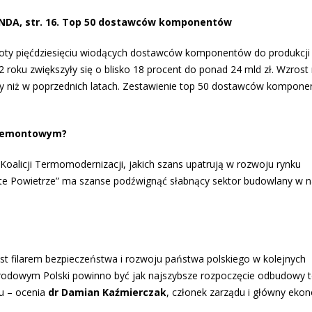
NDA, str. 16. Top 50 dostawców komponentów
oty pięćdziesięciu wiodących dostawców komponentów do pro­dukcji 
2 roku zwięk­szyły się o blisko 18 procent do ponad 24 mld zł. Wzrost
ższy niż w poprzednich latach. Zestawienie top 50 dostawców kompon
u remontowym?
 Koalicji Termomodernizacji, jakich szans upatrują w rozwoju rynku
e Powietrze” ma szanse podźwignąć słabnący sektor budowlany w 
est filarem bezpieczeństwa i rozwoju państwa polskiego w kolejnych
narodowym Polski powinno być jak najszybsze rozpoczęcie odbudowy t
u – ocenia
dr Damian Kaźmierczak
, członek zarządu i główny eko