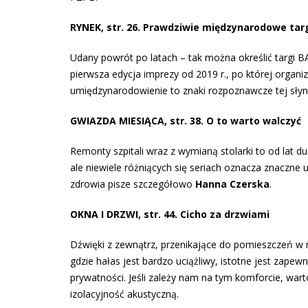
RYNEK, str. 26. Prawdziwie międzynarodowe tar
Udany powrót po latach – tak można określić targi 
pierwsza edycja imprezy od 2019 r., po której organ
umiędzynarodowienie to znaki rozpoznawcze tej słyn
GWIAZDA MIESIĄCA, str. 38. O to warto walczyć
Remonty szpitali wraz z wymianą stolarki to od lat du
ale niewiele różniących się seriach oznacza znaczne
zdrowia pisze szczegółowo
Hanna Czerska
.
OKNA I DRZWI, str. 44. Cicho za drzwiami
Dźwięki z zewnątrz, przenikające do pomieszczeń w 
gdzie hałas jest bardzo uciążliwy, istotne jest zapew
prywatności. Jeśli zależy nam na tym komforcie, wa
izolacyjność akustyczną.