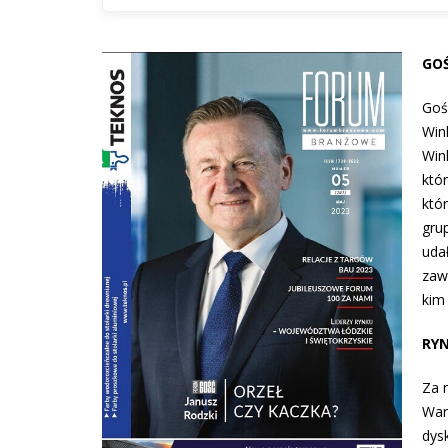
GOŚ
Goś
Win
Wink
któr
któ
gru
udał
zaw
kim
RYN
Za 
War
dys