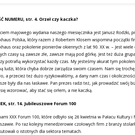
Ć NUMERU, str. 4. Orzeł czy kaczka?
ciem majowego wydania naszego miesięcznika jest Janusz Rodzki, p
khaus Polska, który razem z Robertem Klosem wspomina początki fi
haus oraz pokolenie pionierów okiennych z lat 90. XX w. – Jest wiele 
ych czasy są za­wsze złe, zawsze mają pod górkę. Jest też duża grupa
rzy potrafią wykorzy­stać każdy czas. My jesteśmy akurat tym pokolen
pą ludzi, która chyba do­brze zarządza swoim czasem. Nam się tro­chę
o, a przecież też dużo ryzy­kowaliśmy, a dany nam czas i okoliczności
sze były dla nas łaskawe. Pan prezes radzi też, jak prowadzić swój bi
 się wzorować, aby stać się orłem, a nie kaczką.
EK, str. 14. Jubileuszowe Forum 100
nami XXX Forum 100, które odbyło się 26 kwietnia w Pałacu Kultury i
szawie. Po raz kolejny menedżerowie czołowych firm z branży stolar
kutowali o istotnych dla sektora tematach.