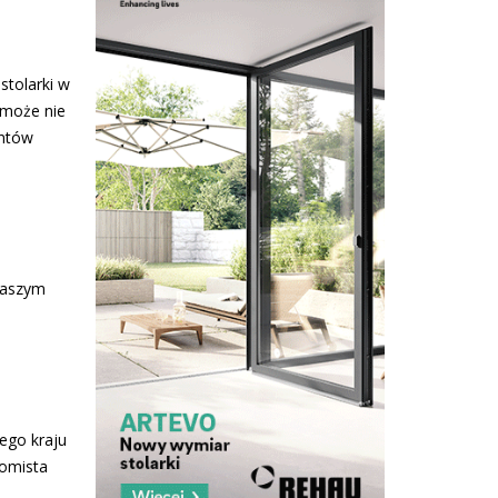
stolarki w
 może nie
entów
naszym
ego kraju
nomista