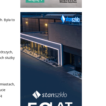
h. Była to
rótszych,
ach służby
 miastach,
ucie
ną