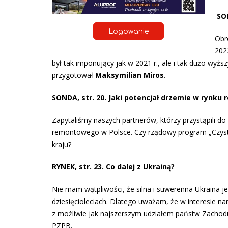
SO
Logowanie
Obr
202
był tak imponujący jak w 2021 r., ale i tak dużo wy
przygotował
Maksymilian Miros
.
SONDA, str. 20. Jaki potencjał drzemie w rynk
Zapytaliśmy naszych partnerów, którzy przystąpili do
remontowego w Polsce. Czy rządowy program „Czyst
kraju?
RYNEK, str. 23. Co dalej z Ukrainą?
Nie mam wątpliwości, że silna i suwerenna Ukraina j
dziesięcioleciach. Dlatego uważam, że w interesie 
z możliwie jak najszerszym udziałem państw Zachod
PZPB.