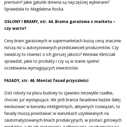
premium? Jakie gatunki drewna są najczęściej wybierane?
Sprawdziła to Magdalena Rocka.
OSŁONY I BRAMY, str. 44. Brama garażowa z marketu –
czy warto?
Ceny bram garażowych w supermarketach kuszą ceną znacznie
niższą niż u autoryzowanych przedstawicieli producentów. Czy
świadczy to również o ich gorszej jakości? Wiesław Klimczak
sprawdził, jakie to produkty i czy są w stanie spełnić
oczekiwania wymagających inwestorów.
FASADY, str. 46. Montaż fasad przyszłości
Dziś roboty na pla­cu budowy to zjawisko niezwykle rzadkie,
chociaż już występujące. Ale jeśli branża fasadowa bę­dzie dalej
ewoluować w kierunku inteligent­nych, aktywnych rozwiązań, to
fasady mu­szą powstawać w warunkach uzyskiwanych na
zautomatyzowanych liniach produkcyjnych, w postaci gotowych
modułów, a do ich ze­stawiania, kalibrowania, uruchamiania na­