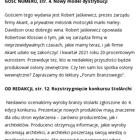
GOŚĆ NUMERU, str. 4. Nowy model dystrybucji
Gościem tego wydania jest Robert Jaśkiewicz, prezes zarządu
firmy Akant, a prywatnie miłośnik motocykli marki Harley-
Davidson oraz dobrego wina. Robert Jaśkiewicz opowiada
Robertowi Klosowi o tym, jak się zarządza firmą w
nieprzewidywalnych czasach, jakie mamy teraz, i jak firmie
Akant udało się zakończyć I kwartał 2021 roku 20-procentowym
wzrostem. Przewiduje też, kto w niedalekiej przyszłości będzie
produkował osłony zewnętrzne. Czy ten sam los spotka osłony
wewnętrzne? Zapraszamy do lektury „Forum Branżowego”.
OD REDAKCJI, str. 12. Rozstrzygnięcie konkursu StolArchi
Niedawno ocenialiśmy wyroby branży stolarki zgłoszone do 4.
edycji konkursu. Prezentacje nowych produktów mają znaczenie
dla obu stron wydarzenia – zarówno producentów, jak i
architektów. Producenci otrzymują informacje, jakie wyroby
doceniają architekci, a architekci poszerzają swoją wiedzę o
możliwościach branży. Kto zwyciężył w najnowszej edycji