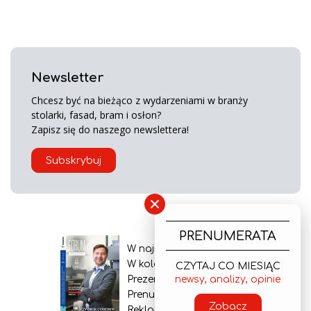
Newsletter
Chcesz być na bieżąco z wydarzeniami w branży
stolarki, fasad, bram i osłon?
Zapisz się do naszego newslettera!
Subskrybuj
×
PRENUMERATA
W najnowszym wydaniu
W kolejnym numerze
CZYTAJ CO MIESIĄC
newsy, analizy, opinie
Prezentacja gazety
Prenumerata
Zobacz
Reklama