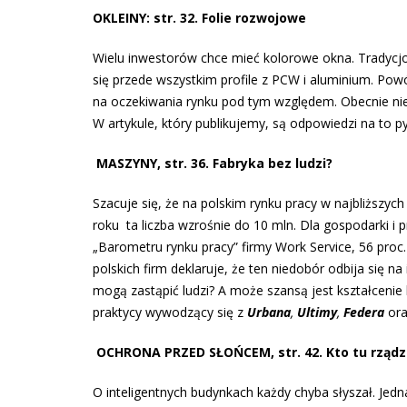
OKLEINY: str. 32. Folie rozwojowe
Wielu inwestorów chce mieć kolorowe okna. Tradycjon
się przede wszystkim profile z PCW i aluminium. Pow
na oczekiwania rynku pod tym względem. Obecnie nie 
W artykule, który publikujemy, są odpowiedzi na to py
MASZYNY, str. 36.
Fabryka bez ludzi?
Szacuje się, że na polskim rynku pracy w najbliższyc
roku ta liczba wzrośnie do 10 mln. Dla gospodarki i 
„Barometru rynku pracy” firmy Work Service, 56 pro
polskich firm deklaruje, że ten niedobór odbija się n
mogą zastąpić ludzi? A może szansą jest kształcenie 
praktycy wywodzący się z
Urbana
,
Ultimy
,
Federa
or
OCHRONA PRZED SŁOŃCEM, str. 42. Kto tu rządz
O inteligentnych budynkach każdy chyba słyszał. Jedna