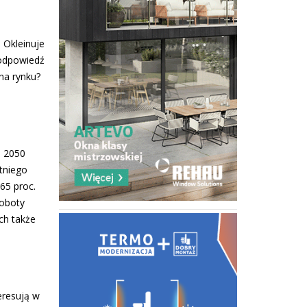
 Okleinuje
 odpowiedź
na rynku?
o 2050
atniego
65 proc.
roboty
ch także
eresują w