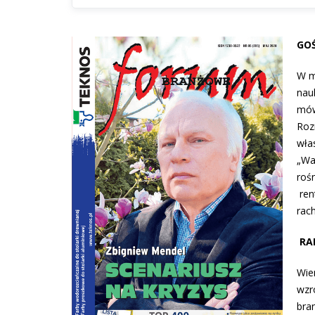
GOŚ
W m
nau
mów
Roz
wła
„Wa
roś
ren
rac
RA
Wie
wzr
bran