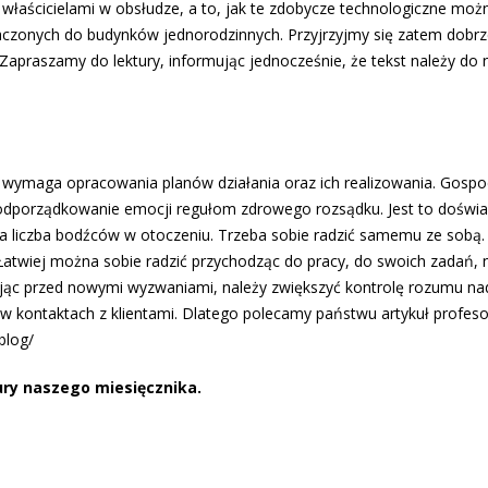
łaścicielami w obsłudze, a to, jak te zdobycze technologiczne moż
naczonych do budynków jednorodzinnych. Przyjrzyjmy się zatem dobr
. Zapraszamy do lektury, informując jednocześnie, że tekst należy do
wymaga opracowania planów działania oraz ich realizowania. Gospo
 podporządkowanie emocji regułom zdrowego rozsądku. Jest to doświ
ła liczba bodźców w otoczeniu. Trzeba sobie radzić samemu ze sobą.
 Łatwiej można sobie radzić przychodząc do pracy, do swoich zadań, n
tojąc przed nowymi wyzwaniami, należy zwiększyć kontrolę rozumu na
e w kontaktach z klientami. Dlatego polecamy państwu artykuł profes
blog/
ury naszego miesięcznika.