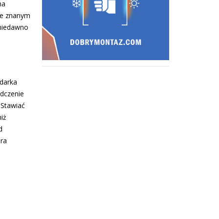
na
ze znanym
 niedawno
darka
adczenie
 Stawiać
iż
d
ora