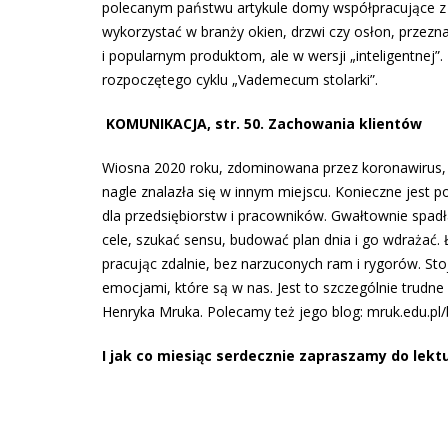
polecanym państwu artykule domy współpracujące z w
wykorzystać w branży okien, drzwi czy osłon, przez
i popularnym produktom, ale w wersji „inteligentnej”
rozpoczętego cyklu „Vademecum stolarki”.
KOMUNIKACJA, str. 50. Zachowania klientów
Wiosna 2020 roku, zdominowana przez koronawirus, 
nagle znalazła się w innym miejscu. Konieczne jest
dla przedsiębiorstw i pracowników. Gwałtownie spad
cele, szukać sensu, budować plan dnia i go wdrażać.
pracując zdalnie, bez narzuconych ram i rygorów. S
emocjami, które są w nas. Jest to szczególnie trudn
Henryka Mruka. Polecamy też jego blog: mruk.edu.pl/
I jak co miesiąc serdecznie zapraszamy do lekt