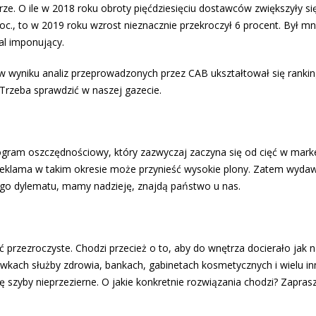
rze. O ile w 2018 roku obroty pięćdziesięciu dostawców zwiększyły się
oc., to w 2019 roku wzrost nieznacznie przekroczył 6 procent. Był mni
al imponujący.
 w wyniku analiz przeprowadzonych przez CAB ukształtował się ranki
rzeba sprawdzić w naszej gazecie.
gram oszczędnościowy, który zazwyczaj zaczyna się od cięć w marke
e reklama w takim okresie może przynieść wysokie plony. Zatem wyda
ego dylematu, mamy nadzieję, znajdą państwo u nas.
rzezroczyste. Chodzi przecież o to, aby do wnętrza docierało jak n
wkach służby zdrowia, bankach, gabinetach kosmetycznych i wielu in
ę szyby nieprzezierne. O jakie konkretnie rozwiązania chodzi? Zapra