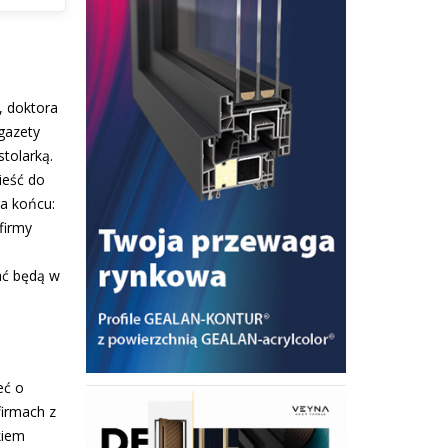
, doktora
gazety
tolarką.
ieść do
na końcu:
firmy
ać będą w
eć o
firmach z
kiem