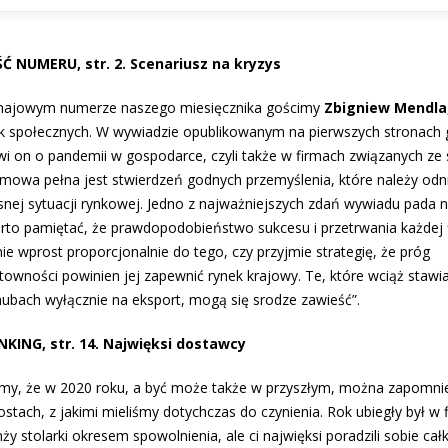
Ć NUMERU, str. 2. Scenariusz na kryzys
ajowym numerze naszego miesięcznika gościmy
Zbigniew Mendla
k społecznych. W wywiadzie opublikowanym na pierwszych stronach 
i on o pandemii w gospodarce, czyli także w firmach związanych ze s
mowa pełna jest stwierdzeń godnych przemyślenia, które należy odn
snej sytuacji rynkowej. Jedno z najważniejszych zdań wywiadu pada 
rto pamiętać, że prawdopodobieństwo sukcesu i przetrwania każdej 
nie wprost proporcjonalnie do tego, czy przyjmie strategię, że próg
towności powinien jej zapewnić rynek krajowy. Te, które wciąż stawi
hubach wyłącznie na eksport, mogą się srodze zawieść”.
NKING, str. 14. Najwięksi dostawcy
my, że w 2020 roku, a być może także w przyszłym, można zapomni
ostach, z jakimi mieliśmy dotychczas do czynienia. Rok ubiegły był w 
ży stolarki okresem spowolnienia, ale ci najwięksi poradzili sobie cał