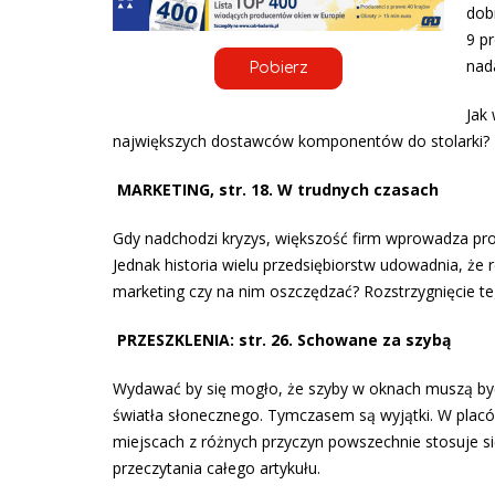
dob
9 pr
nad
Pobierz
Jak
największych dostawców komponentów do stolarki? T
MARKETING,
str. 18. W trudnych czasach
Gdy nadchodzi kryzys, większość firm wprowadza pro
Jednak historia wielu przedsiębiorstw udowadnia, ż
marketing czy na nim oszczędzać? Rozstrzygnięcie t
PRZESZKLENIA: str. 26. Schowane za szybą
Wydawać by się mogło, że szyby w oknach muszą być p
światła słonecznego. Tymczasem są wyjątki. W placó
miejscach z różnych przyczyn powszechnie stosuje si
przeczytania całego artykułu.