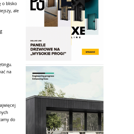
 o blisko
ejszy, ale
ng
tingu.
wać na
ajwięcej
nych
szamy do