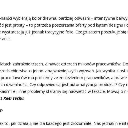
aliści wybierają kolor drewna, bardziej odważni – intensywne barwy.
ód jest prosty – to potrzeba poszerzania oferty pod kątem designu i
wystarczają już jednak tradycyjne folie. Czego zatem poszukuje się 
tanie.
h latach zabraknie trzech, a nawet czterech milionów pracowników. D
przedsiębiorstw to jedno z najważniejszych wyzwań. Jak wynika z ost
c. pracodawców ma problemy ze znalezieniem pracowników, a prawie 
a ich działalności. Czy odpowiedzią jest automatyzacja produkcji? Czy 
kadr? Te i inne problemy staramy się naświetlić w tekście. Mówią o ni
az
R&D Techu
.
i?
k to, jak działają nie dla każdego jest zrozumiałe. Nas jednak nie int