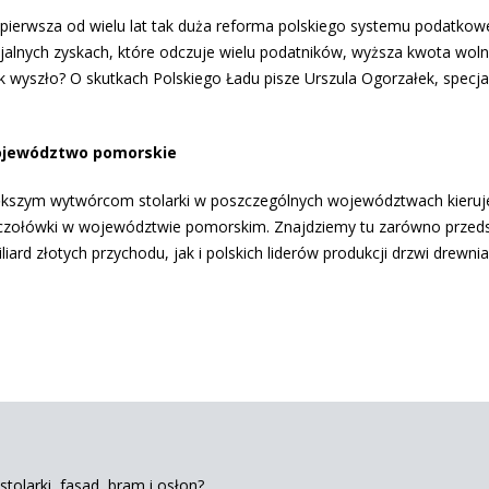
yć pierwsza od wielu lat tak duża reforma polskiego systemu podatkow
lnych zyskach, które odczuje wielu podatników, wyższa kwota wolna
 jak wyszło? O skutkach Polskiego Ładu pisze Urszula Ogorzałek, specjal
 województwo pomorskie
iększym wytwórcom stolarki w poszczególnych województwach kieruj
do czołówki w województwie pomorskim. Znajdziemy tu zarówno przeds
iard złotych przychodu, jak i polskich liderów produkcji drzwi drewni
tolarki, fasad, bram i osłon?