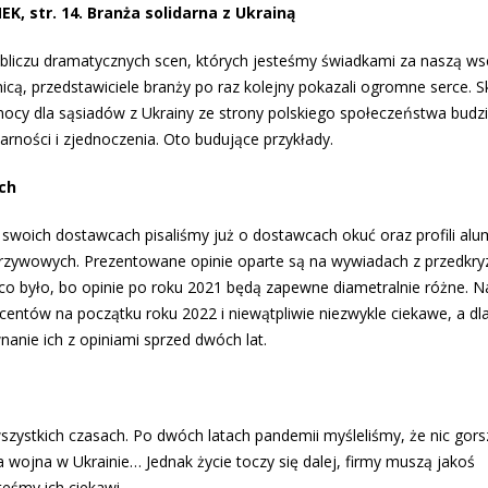
EK, str. 14. Branża solidarna z Ukrainą
bliczu dramatycznych scen, których jesteśmy świadkami za naszą w
nicą, przedstawiciele branży po raz kolejny pokazali ogromne serce. S
ocy dla sąsiadów z Ukrainy ze strony polskiego społeczeństwa budzi
arności i zjednoczenia. Oto budujące przykłady.
ch
swoich dostawcach pisaliśmy już o dostawcach okuć oraz profili alu
rzywowych. Prezentowane opinie oparte są na wywiadach z przedkr
, co było, bo opinie po roku 2021 będą zapewne diametralnie różne. N
ucentów na początku roku 2022 i niewątpliwie niezwykle ciekawe, a dl
anie ich z opiniami sprzed dwóch lat.
szystkich czasach. Po dwóch latach pandemii myśleliśmy, że nic gors
wojna w Ukrainie… Jednak życie toczy się dalej, firmy muszą jakoś
teśmy ich ciekawi.