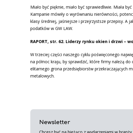
Miało być pięknie, miało być sprawiedliwie. Miała b
Kampanie mówiły o wyrównaniu nierówności, potencja
klasy średniej, jaśniejsze i przejrzystsze przepisy. A
podatków w GW LAW.
RAPORT, str. 62. Liderzy rynku okien i drzwi –
W trzeciej części naszego cyklu poświęconego najw
na północ kraju, by sprawdzić, które firmy należą 
elitarnego grona przedsiębiorstw przekraczających mil
metalowych.
Newsletter
Chcesz być na bieżąco z wydarzeniami w branży s