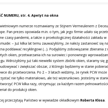
Ć NUMERU, str. 4. Apetyt na okna
wietniowym numerze rozmawiamy ze Stijnem Vermeulenem z Deceu
ope. Pan prezes opowiada m.in. o tym, jak jego firmie udało się prze
dne czasy pandemii, a także o proekologicznej działalności zakładu w
smuide: – Już kilka lat temu zauważyliśmy, że należy zastanowić się n
na poddawać recyklingowi (…). Podjęliśmy zobowiązanie zbierania z 
ytych okien, przetwarzania ich na surowiec i ponownego wprowadzan
gu. Wdrożyliśmy już taki niewielki system zbiórki okien, staramy się 
budowywać i zwiększać obszar, z którego będziemy w stanie pobiera
owce do przetworzenia. Po 2 – 3 latach widzimy, że rynek PCW może
rzystać nie tylko materiałowo, ale też wizerunkowo. Jesteśmy w stani
etworzyć PCW kilka razy, otrzymując za każdym razem pełnowartośc
riał do produkcji okien.
cej przeczytają Państwo w wywiadzie okładkowym
Roberta Klosa
.