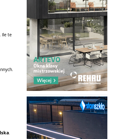
Ile te
ennych.
lska
.