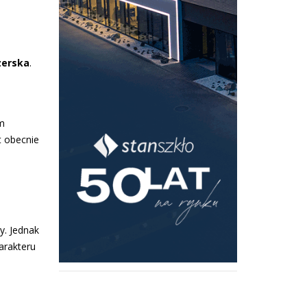
zerska
.
m
t obecnie
y. Jednak
arakteru