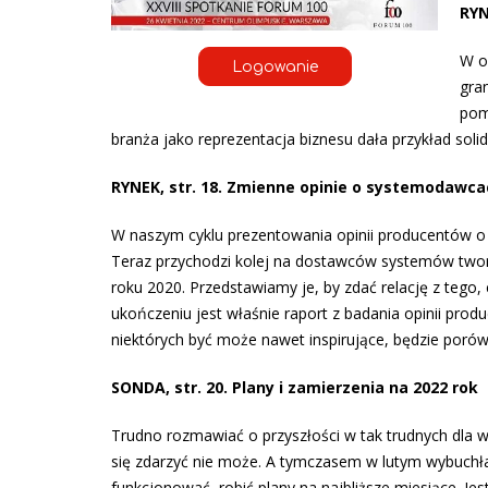
RYN
W o
Logowanie
gra
pom
branża jako reprezentacja biznesu dała przykład solid
RYNEK, str. 18. Zmienne opinie o systemodawca
W naszym cyklu prezentowania opinii producentów o 
Teraz przychodzi kolej na dostawców systemów two
roku 2020. Przedstawiamy je, by zdać relację z tego
ukończeniu jest właśnie raport z badania opinii prod
niektórych być może nawet inspirujące, będzie porówn
SONDA, str. 20. Plany i zamierzenia na 2022 rok
Trudno rozmawiać o przyszłości w tak trudnych dla w
się zdarzyć nie może. A tymczasem w lutym wybuchła 
funkcjonować, robić plany na najbliższe miesiące. Jes