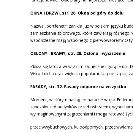
OKNA I DRZWI, str. 26. Okna od góry do dołu
Nazwa „portfenetr” zanikła już w polskim języku bu
zamieszkania zbiorowego, które zawierają różnego ro
współczesne mają wspólnego z pierwowzorem? O ty
OSŁONY I BRAMY, str. 28. Osłona i wyciszenie
Zbliża się lato, a wraz z nim słoneczne i gorące dni. 
Wśród nich coraz większą popularnością cieszą się ża
FASADY, str. 32. Fasady odporne na wszystko
Moment, w którym nastąpiło natarcie wojsk Federacj
zabezpieczeń budynków przed ostrzałem, wybuchami,
wyimaginowanymi zagrożeniami i mogą ratować życie
przeciwwybuchowych, kuloodpornych, przeciwwłama