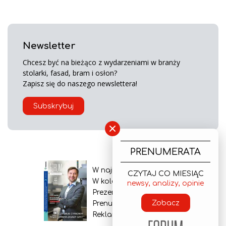
Newsletter
Chcesz być na bieżąco z wydarzeniami w branży
stolarki, fasad, bram i osłon?
Zapisz się do naszego newslettera!
Subskrybuj
×
PRENUMERATA
W najnowszym wydaniu
CZYTAJ CO MIESIĄC
W kolejnym numerze
newsy, analizy, opinie
Prezentacja gazety
Zobacz
Prenumerata
Reklama