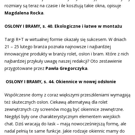
rozmiary są teraz na czasie i ile kosztują takie okna, opisuje
Magdalena Rocka
.
OSŁONY I BRAMY, s. 40. Ekologiczne i łatwe w montażu
Targi R+T w wirtualnej formie okazały się sukcesem. W dniach
21 – 25 lutego branża poznała najnowsze i najbardziej
innowacyjne produkty w branży rolet, osłon i bram. Które z nich
najbardziej przykuły uwagę naszej redakcji? Oto zestawienie
przygotowane przez
Pawła Gregorczyka
.
OSŁONY I BRAMY, s. 44. Okiennice w nowej odsłonie
Współczesne domy z coraz większymi przeszkleniami wymagają
też skutecznych osłon. Ciekawą alternatywą dla rolet
zewnętrznych czy screenów mogą być okiennice zewnętrzne.
Niegdyś były one charakterystycznym elementem wiej­skich
chat. Dziś wracają do łask – mają nowocześniej­szą formę, ale
nadal pełnią te same funkcje. Jakie rodzaje okiennic mamy do