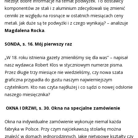
niezbyt dobre informacje na temat podwyżek. To dostawcy
komponentów ze stali i z aluminium zdecydowali się zmienić
cenniki ze względu na rosnące w ostatnich miesiącach ceny
metali. Jak duże są te podwyżki i z czego wynikają? – analizuje
Magdalena Rocka
.
SONDA, s. 16. Mój pierwszy raz
„W 18. roku istnienia gazety zmieniliśmy się dla was” – napisał
nasz wydawca Robert Klos w styczniowym numerze pisma.
Przez długie trzy miesiące nie wiedzieliśmy, czy nowa szata
graficzna przypadła do gustu naszym najwierniejszym
czytelnikom. Kto nas czyta najdłużej i co sądzi o nowej odsłonie
naszego miesięcznika?
OKNA I DRZWI, s. 30. Okna na specjalne zamówienie
Okna na indywidualne zamówienie wykonuje niemal każda
fabryka w Polsce. Przy czym najciekawszą stolarkę można
znaleźć w domach jednorodzinnych. Jakie nietypowe kształty czy