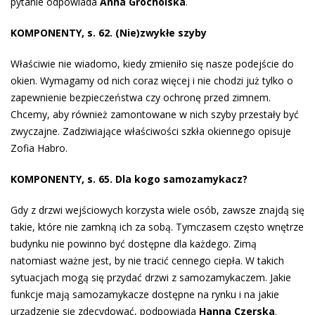
pytanie odpowiada
Anna Grocholska
.
KOMPONENTY, s. 62. (Nie)zwykłe szyby
Właściwie nie wiadomo, kiedy zmieniło się nasze podejście do
okien. Wymagamy od nich coraz więcej i nie chodzi już tylko o
zapewnienie bezpieczeństwa czy ochronę przed zimnem.
Chcemy, aby również zamontowane w nich szyby przestały być
zwyczajne. Zadziwiające właściwości szkła okiennego opisuje
Zofia Habro.
KOMPONENTY, s. 65. Dla kogo samozamykacz?
Gdy z drzwi wejściowych korzysta wiele osób, zawsze znajdą się
takie, które nie zamkną ich za sobą. Tymczasem często wnętrze
budynku nie powinno być dostępne dla każdego. Zimą
natomiast ważne jest, by nie tracić cennego ciepła. W takich
sytuacjach mogą się przydać drzwi z samozamykaczem. Jakie
funkcje mają samozamykacze dostępne na rynku i na jakie
urządzenie się zdecydować, podpowiada
Hanna Czerska
.