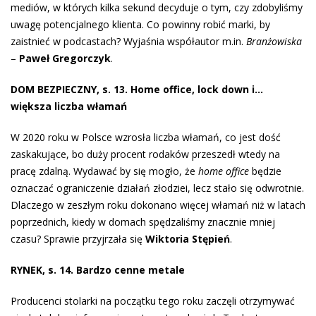
mediów, w których kilka sekund decyduje o tym, czy zdobyliśmy
uwagę potencjalnego klienta. Co powinny robić marki, by
zaistnieć w podcastach? Wyjaśnia współautor m.in.
Branżowiska
–
Paweł Gregorczyk
.
DOM BEZPIECZNY, s. 13. Home office, lock down i…
większa liczba włamań
W 2020 roku w Polsce wzrosła liczba włamań, co jest dość
zaskakujące, bo duży procent rodaków przeszedł wtedy na
pracę zdalną. Wydawać by się mogło, że
home office
będzie
oznaczać ograniczenie działań złodziei, lecz stało się odwrotnie.
Dlaczego w zeszłym roku dokonano więcej włamań niż w latach
poprzednich, kiedy w domach spędzaliśmy znacznie mniej
czasu? Sprawie przyjrzała się
Wiktoria Stępień
.
RYNEK, s. 14. Bardzo cenne metale
Producenci stolarki na początku tego roku zaczęli otrzymywać