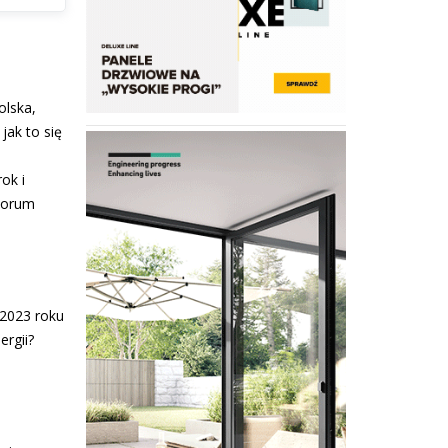
lska,
 jak to się
ok i
„Forum
 2023 roku
ergii?