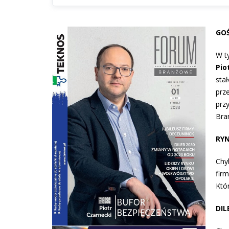
GOŚ
W t
Pio
sta
prz
prz
Bra
RYN
Chy
fir
Któ
DIL