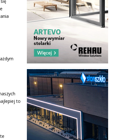
się
ze
wania
 każdym
 naszych
jlepiej to
 te