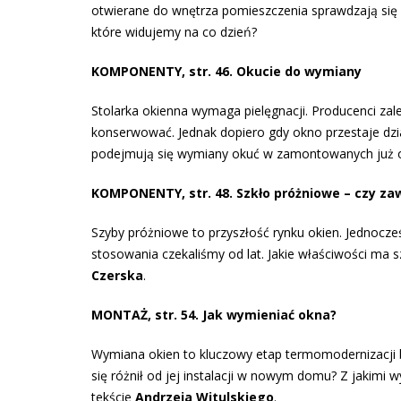
otwierane do wnętrza pomieszczenia sprawdzają się 
które widujemy na co dzień?
KOMPONENTY, str. 46. Okucie do wymiany
Stolarka okienna wymaga pielęgnacji. Producenci zal
konserwować. Jednak dopiero gdy okno przestaje dział
podejmują się wymiany okuć w zamontowanych już 
KOMPONENTY, str. 48. Szkło próżniowe – czy za
Szyby próżniowe to przyszłość rynku okien. Jednocz
stosowania czekaliśmy od lat. Jakie właściwości ma 
Czerska
.
MONTAŻ, str. 54. Jak wymieniać okna?
Wymiana okien to kluczowy etap termomodernizacji b
się różnił od jej instalacji w nowym domu? Z jakim
tekście
Andrzeja Witulskiego
.