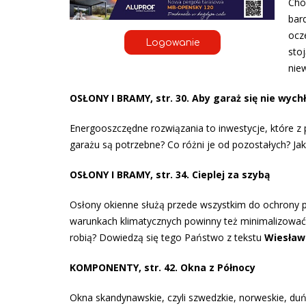
Cho
bard
ocz
Logowanie
sto
nie
OSŁONY I BRAMY, str. 30. Aby garaż się nie wych
Energooszczędne rozwiązania to inwestycje, które z
garażu są potrzebne? Co różni je od pozostałych? 
OSŁONY I BRAMY, str. 34. Cieplej za szybą
Osłony okienne służą przede wszystkim do ochrony 
warunkach klimatycznych powinny też minimalizować st
robią? Dowiedzą się tego Państwo z tekstu
Wiesław
KOMPONENTY, str. 42. Okna z Północy
Okna skandynawskie, czyli szwedzkie, norweskie, duńsk