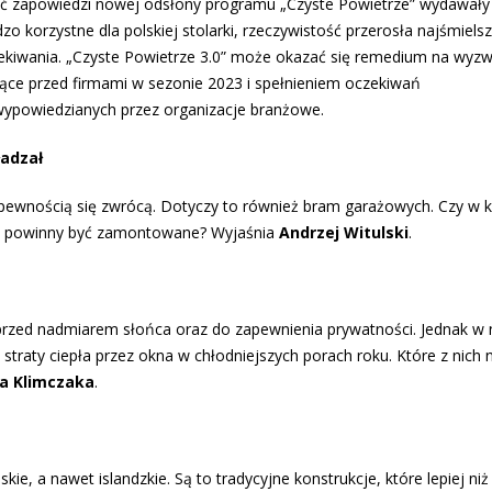
ć zapowiedzi nowej odsłony programu „Czyste Powietrze” wydawały 
zo korzystne dla polskiej stolarki, rzeczywistość przerosła najśmiels
ekiwania. „Czyste Powietrze 3.0” może okazać się remedium na wyz
jące przed firmami w sezonie 2023 i spełnieniem oczekiwań
wypowiedzianych przez organizacje branżowe.
ładzał
 pewnością się zwrócą. Dotyczy to również bram garażowych. Czy w
Jak powinny być zamontowane? Wyjaśnia
Andrzej Witulski
.
przed nadmiarem słońca oraz do zapewnienia prywatności. Jednak w
raty ciepła przez okna w chłodniejszych porach roku. Które z nich na
a Klimczaka
.
ie, a nawet islandzkie. Są to tradycyjne konstrukcje, które lepiej niż