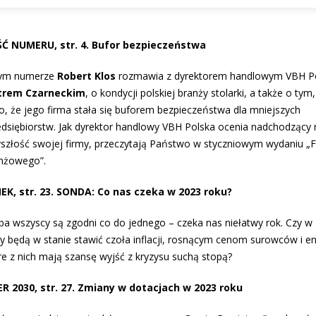
Ć NUMERU, str. 4. Bufor bezpieczeństwa
ym numerze
Robert Klos
rozmawia z dyrektorem handlowym VBH Po
trem Czarneckim
, o kondycji polskiej branży stolarki, a także o tym,
ło, że jego firma stała się buforem bezpieczeństwa dla mniejszych
edsiębiorstw. Jak dyrektor handlowy VBH Polska ocenia nadchodzący r
yszłość swojej firmy, przeczytają Państwo w styczniowym wydaniu 
nżowego”.
EK, str. 23. SONDA: Co nas czeka w 2023 roku?
ba wszyscy są zgodni co do jednego – czeka nas niełatwy rok. Czy w
my będą w stanie stawić czoła inflacji, rosnącym cenom surowców i en
re z nich mają szansę wyjść z kryzysu suchą stopą?
ER 2030, str. 27. Zmiany w dotacjach w 2023 roku