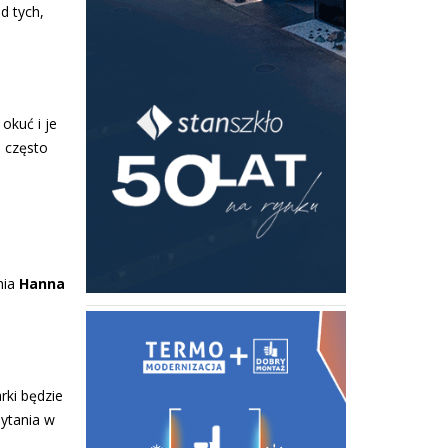
d tych,
okuć i je
i często
nia
Hanna
rki będzie
pytania w