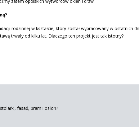
dźmy zatem opolskich wytwórców okien i drzwi.
nną?
ndacji rodzinnej w kształcie, który został wypracowany w ostatnich d
ą trwały od kilku lat. Dlaczego ten projekt jest tak istotny?
tolarki, fasad, bram i osłon?