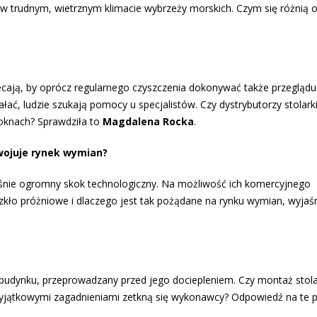
w trudnym, wietrznym klimacie wybrzeży morskich. Czym się różnią o
ecają, by oprócz regularnego czyszczenia dokonywać także przeglądu 
ać, ludzie szukają pomocy u specjalistów. Czy dystrybutorzy stolark
oknach? Sprawdziła to
Magdalena Rocka
.
wojuje rynek wymian?
eśnie ogromny skok technologiczny. Na możliwość ich komercyjnego
szkło próżniowe i dlaczego jest tak pożądane na rynku wymian, wyjaś
udynku, przeprowadzany przed jego dociepleniem. Czy montaż stola
i wyjątkowymi zagadnieniami zetkną się wykonawcy? Odpowiedź na te 