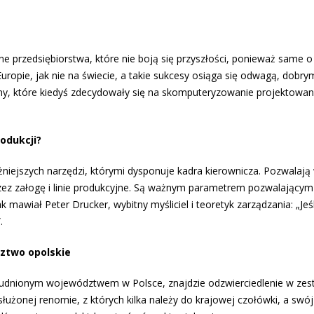
ne przedsiębiorstwa, które nie boją się przyszłości, ponieważ same o
opie, jak nie na świecie, a takie sukcesy osiąga się odwagą, dobry
my, które kiedyś zdecydowały się na skomputeryzowanie projektowani
odukcji?
żniejszych narzędzi, którymi dysponuje kadra kierownicza. Pozwalają
ez załogę i linie produkcyjne. Są ważnym parametrem pozwalającym
 mawiał Peter Drucker, wybitny myśliciel i teoretyk zarządzania: „Jeśl
.
dztwo opolskie
zaludnionym województwem w Polsce, znajdzie odzwierciedlenie w zes
asłużonej renomie, z których kilka należy do krajowej czołówki, a swój