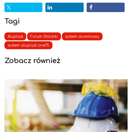
Tagi
Aluplast
Forum Stolarki
system aluminiowy
system aluplast one75
Zobacz również