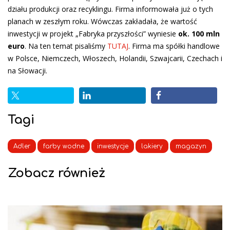
działu produkcji oraz recyklingu. Firma informowała już o tych
planach w zeszłym roku. Wówczas zakładała, że wartość
inwestycji w projekt „Fabryka przyszłości” wyniesie
ok. 100 mln
euro
. Na ten temat pisaliśmy
TUTAJ
. Firma ma spółki handlowe
w Polsce, Niemczech, Włoszech, Holandii, Szwajcarii, Czechach i
na Słowacji.
Tagi
Adler
farby wodne
inwestycje
lakiery
magazyn
Zobacz również