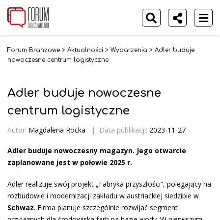
Forum Branżowe
>
Aktualności
>
Wydarzenia
>
Adler buduje
nowoczesne centrum logistyczne
Adler buduje nowoczesne
centrum logistyczne
Autor:
Magdalena Rocka
|
Data publikacji:
2023-11-27
Adler buduje nowoczesny magazyn. Jego otwarcie
zaplanowane jest w połowie 2025 r.
Adler realizuje swój projekt „Fabryka przyszłości”, polegający na
rozbudowie i modernizacji zakładu w austriackiej siedzibie w
Schwaz
. Firma planuje szczególnie rozwijać segment
przyjaznych dla środowiska farb na bazie wody. W pierwszym