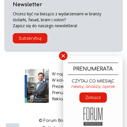
Newsletter
Chcesz być na bieżąco z wydarzeniami w branży
stolarki, fasad, bram i osłon?
Zapisz się do naszego newslettera!
Subskrybuj
×
PRENUMERATA
W najnowszym wydaniu
W kolejnym numerze
CZYTAJ CO MIESIĄC
newsy, analizy, opinie
Prezentacja gazety
Prenumerata
Zobacz
Reklama
© Forum Branżowe 2026