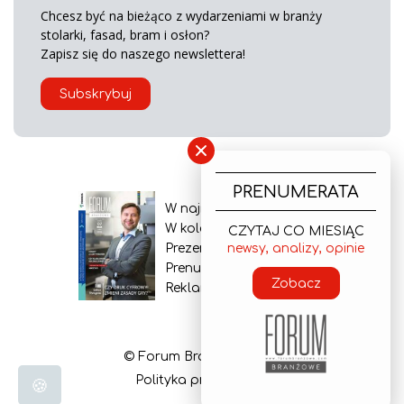
Chcesz być na bieżąco z wydarzeniami w branży
stolarki, fasad, bram i osłon?
Zapisz się do naszego newslettera!
Subskrybuj
×
PRENUMERATA
W najnowszym wydaniu
W kolejnym numerze
CZYTAJ CO MIESIĄC
newsy, analizy, opinie
Prezentacja gazety
Prenumerata
Zobacz
Reklama
© Forum Branżowe 2026
Polityka prywatności
🍪