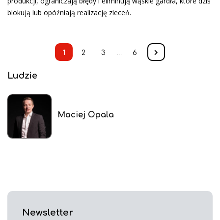
produkcji, ograniczają błędy i eliminują wąskie gardła, które dziś
blokują lub opóźniają realizację zleceń.
1
2
3
…
6
Ludzie
Maciej Opala
Newsletter