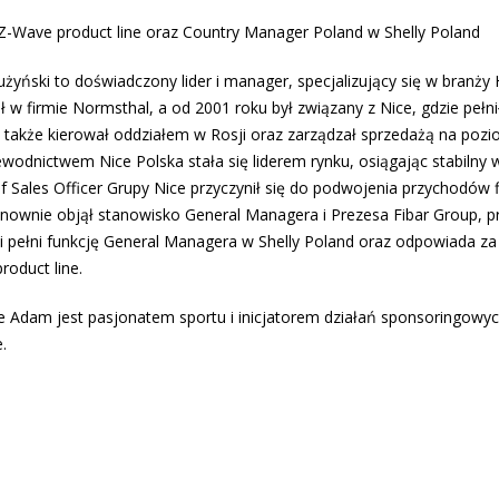
Z-Wave product line oraz Country Manager Poland w Shelly Poland
żyński to doświadczony lider i manager, specjalizujący się w bran
ł w firmie Normsthal, a od 2001 roku był związany z Nice, gdzie peł
a także kierował oddziałem w Rosji oraz zarządzał sprzedażą na poz
ewodnictwem Nice Polska stała się liderem rynku, osiągając stabilny
ef Sales Officer Grupy Nice przyczynił się do podwojenia przychodów
onownie objął stanowisko General Managera i Prezesa Fibar Group, 
i pełni funkcję General Managera w Shelly Poland oraz odpowiada z
roduct line.
e Adam jest pasjonatem sportu i inicjatorem działań sponsoringow
.