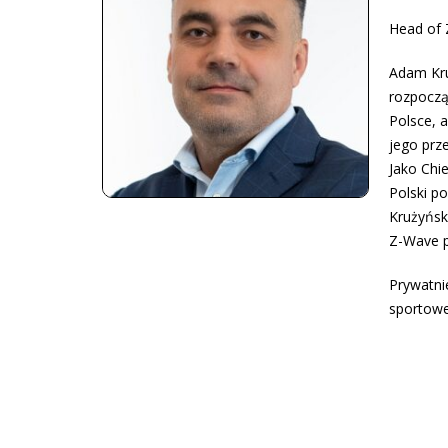
Head of 
Adam Kru
rozpoczą
Polsce, 
jego prz
Jako Chi
Polski p
Krużyńsk
Z-Wave p
Prywatni
sportowe