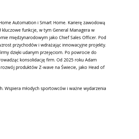
ży Home Automation i Smart Home. Karierę zawodową
nił kluczowe funkcje, w tym General Managera w
iomie międzynarodowym jako Chief Sales Officer. Pod
 wzrost przychodów i wdrażając innowacyjne projekty.
 firmy dzięki udanym przejęciom. Po powrocie do
prowadząc konsolidację firm. Od 2025 roku Adam
a rozwój produktów Z-wave na Świecie, jako Head of
ych. Wspiera młodych sportowców i ważne wydarzenia