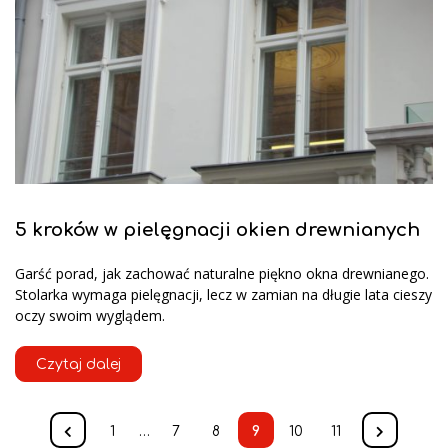
5 kroków w pielęgnacji okien drewnianych
Garść porad, jak zachować naturalne piękno okna drewnianego.
Stolarka wymaga pielęgnacji, lecz w zamian na długie lata cieszy
oczy swoim wyglądem.
Czytaj dalej
1
…
7
8
9
10
11