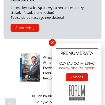
Chcesz być na bieżąco z wydarzeniami w branży
stolarki, fasad, bram i osłon?
Zapisz się do naszego newslettera!
Subskrybuj
×
PRENUMERATA
W najnowszym wydaniu
W kolejnym numerze
CZYTAJ CO MIESIĄC
Prezentacja gazety
newsy, analizy, opinie
Prenumerata
Zobacz
Reklama
© Forum Branżowe 2026
Polityka prywatności
🍪